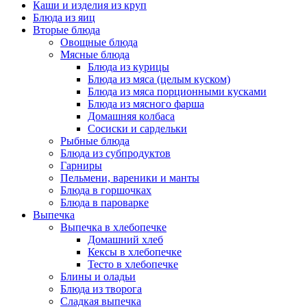
Каши и изделия из круп
Блюда из яиц
Вторые блюда
Овощные блюда
Мясные блюда
Блюда из курицы
Блюда из мяса (целым куском)
Блюда из мяса порционными кусками
Блюда из мясного фарша
Домашняя колбаса
Сосиски и сардельки
Рыбные блюда
Блюда из субпродуктов
Гарниры
Пельмени, вареники и манты
Блюда в горшочках
Блюда в пароварке
Выпечка
Выпечка в хлебопечке
Домашний хлеб
Кексы в хлебопечке
Тесто в хлебопечке
Блины и оладьи
Блюда из творога
Сладкая выпечка