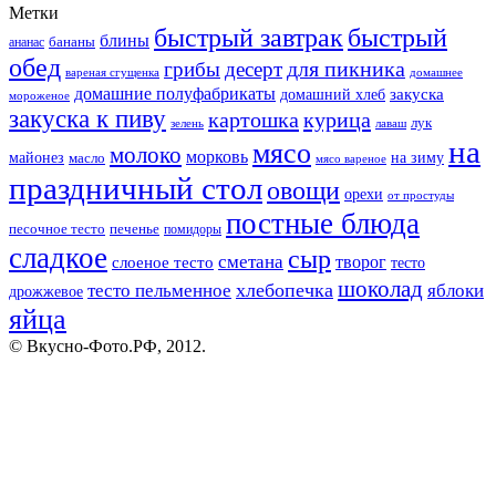
Метки
быстрый завтрак
быстрый
блины
бананы
ананас
обед
для пикника
грибы
десерт
вареная сгущенка
домашнее
домашние полуфабрикаты
закуска
домашний хлеб
мороженое
закуска к пиву
картошка
курица
лук
зелень
лаваш
на
мясо
молоко
морковь
майонез
масло
на зиму
мясо вареное
праздничный стол
овощи
орехи
от простуды
постные блюда
песочное тесто
печенье
помидоры
сладкое
сыр
сметана
слоеное тесто
творог
тесто
шоколад
тесто пельменное
хлебопечка
яблоки
дрожжевое
яйца
© Вкусно-Фото.РФ, 2012.