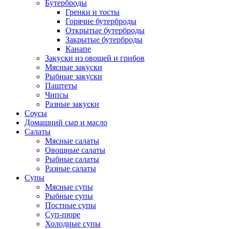
Бутерброды
Гренки и тосты
Горячие бутерброды
Открытые бутерброды
Закрытые бутерброды
Канапе
Закуски из овощей и грибов
Мясные закуски
Рыбные закуски
Паштеты
Чипсы
Разные закуски
Соусы
Домашний сыр и масло
Салаты
Мясные салаты
Овощные салаты
Рыбные салаты
Разные салаты
Супы
Мясные супы
Рыбные супы
Постные супы
Суп-пюре
Холодные супы