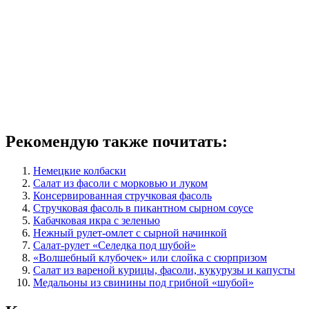
Рекомендую также почитать:
Немецкие колбаски
Салат из фасоли с морковью и луком
Консервированная стручковая фасоль
Стручковая фасоль в пикантном сырном соусе
Кабачковая икра с зеленью
Нежный рулет-омлет с сырной начинкой
Салат-рулет «Селедка под шубой»
«Волшебный клубочек» или слойка с сюрпризом
Салат из вареной курицы, фасоли, кукурузы и капусты
Медальоны из свинины под грибной «шубой»