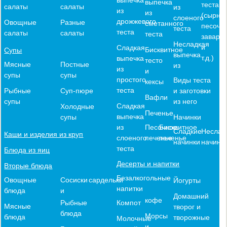
выпечка
теста
салаты
салаты
из
из
из
(сырное
слоеного
дрожжевого
Овощные
Разные
сметанного
песочн
теста
теста
салаты
салаты
теста
заварн
Несладкая
и
Сладкая
Бисквитное
Супы
выпечка
т.д.)
выпечка
тесто
Мясные
Постные
из
из
и
супы
супы
простого
Виды теста
кексы
теста
и заготовки
Рыбные
Суп-пюре
Вафли
из него
супы
Сладкая
Холодные
Печенье
выпечка
Начинки
супы
из
Песочное
Бисквитное
Сладкие
Неслад
Каши и изделия из круп
слоеного
печенье
печенье
начинки
начинк
теста
Блюда из яиц
Десерты и напитки
Вторые блюда
Безалкогольные
Овощные
Сосиски
сардельки
Йогурты
напитки
блюда
и
Домашний
кофе
Компот
Рыбные
Мясные
творог и
блюда
Морсы
блюда
творожные
Молочные
и