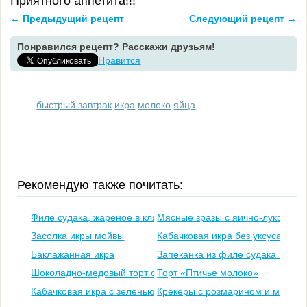
Приятного аппетита!!!
← Предыдущий рецепт
Следующий рецепт →
Понравился рецепт? Расскажи друзьям!
Нравится
быстрый завтрак
икра
молоко
яйца
Рекомендую также почитать:
Филе судака, жареное в кляре
Мясные зразы с яично-луковой 
Засолка икры мойвы
Кабачковая икра без уксуса (заго
Баклажанная икра
Запеканка из филе судака в сли
Шоколадно-медовый торт со сметанно-ореховым кремом
Торт «Птичье молоко»
Кабачковая икра с зеленью
Крекеры с розмарином и морско