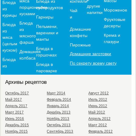
массы
мяса
коктейли
Блюда из
Блюда
другие
порционными
субпродуктов
из
Мороженое
Чай
напитки
кусками
курицы
и
Гарниры
Фруктовые
Блюда
Блюда
десерты
Пельмени,
Домашние
из
из
вареники и
Крема и
конфеты
мясного
мяса
манты
глазури
фарша
(целым
Пирожные
Блюда в
куском)
Домашняя
Домашние заготовки
горшочках
колбаса
Блюда
По секрету всему свету
Блюда в
из
пароварке
Архивы рецептов
Октябрь 2017
Март 2014
Август 2012
Май 2017
Февраль 2014
Июль 2012
Апрель 2017
Январь 2014
Июнь 2012
Март 2017
Декабрь 2013
Май 2012
Июнь 2016
Ноябрь 2013
Апрель 2012
Декабрь 2015
Октябрь 2013
Март 2012
Ноябрь 2015
Сентябрь 2013
Февраль 2012