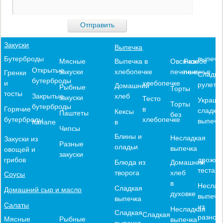
Закуски
Выпечка
выпечк
Бутерброды
Выпечка в
Овсяное
Разное
Мясные
Открытые
хлебопечке
печенье
печенье
закуски
Гренки
Сладки
бутерброды
хлебопечке
и
рулеты
Домашний
Рыбные
Торты
тосты
хлеб
Закрытые
закуски
Тесто
Украше
Торты
бутерброды
в
Горячие
сладко
Кексы
Паштеты
без
хлебопечке
бутерброды
выпечк
в
Канапе
Чипсы
Блины и
Несладкая
Закуски из
Разные
оладьи
выпечка
овощей и
закуски
дрожже
грибов
Блюда из
Домашний
теста
творога
хлеб
Соусы
в
Неслад
Сладкая
Домашний сыр и масло
духовке
выпечк
выпечка
Салаты
из
Несладкая
Сладкая
Сладкая
разного
Мясные
Рыбные
выпечка
выпечка