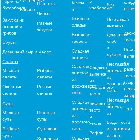
в
Горячие
сладко
Кексы
Паштеты
без
хлебопечке
бутерброды
выпечк
в
Канапе
Чипсы
Блины и
Несладкая
Закуски из
Разные
оладьи
выпечка
овощей и
закуски
дрожже
грибов
Блюда из
Домашний
теста
творога
хлеб
Соусы
в
Неслад
Сладкая
Домашний сыр и масло
духовке
выпечк
выпечка
Салаты
из
Несладкая
Сладкая
Сладкая
разного
Мясные
Рыбные
выпечка
выпечка
выпечка
теста
салаты
салаты
из
из
из
(сырное
слоеного
дрожжевого
Овощные
Разные
сметанного
песочн
теста
теста
салаты
салаты
теста
заварн
Несладкая
и
Сладкая
Бисквитное
Супы
выпечка
т.д.)
выпечка
тесто
Мясные
Постные
из
из
и
супы
супы
простого
Виды теста
кексы
теста
и заготовки
Рыбные
Суп-пюре
Вафли
из него
супы
Сладкая
Холодные