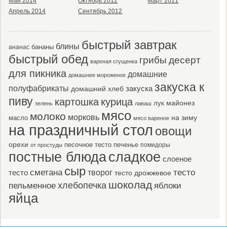
Май 2014
Октябрь 2012
Март 2011
Апрель 2014
Сентябрь 2012
быстрый завтрак
блины
бананы
ананас
быстрый обед
десерт
грибы
вареная сгущенка
для пикника
домашние
домашнее мороженое
закуска к
полуфабрикаты
закуска
домашний хлеб
пиву
картошка
курица
майонез
лук
зелень
лаваш
мясо
молоко
морковь
масло
на зиму
мясо вареное
на праздничный стол
овощи
орехи
песочное тесто
печенье
помидоры
от простуды
постные блюда
сладкое
слоеное
сыр
тесто
сметана
тесто
творог
тесто дрожжевое
шоколад
пельменное
хлебопечка
яблоки
яйца