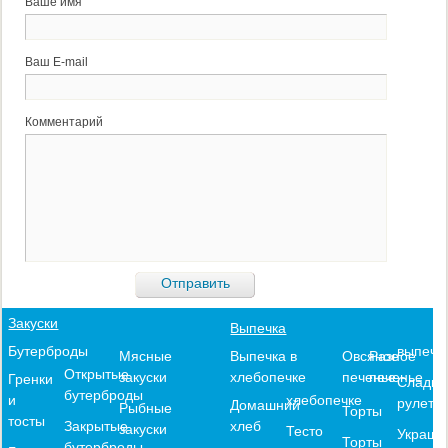
Ваше имя
Ваш E-mail
Комментарий
Закуски
Выпечка
выпечк
Бутерброды
Выпечка в
Овсяное
Разное
Мясные
Открытые
хлебопечке
печенье
печенье
закуски
Гренки
Сладки
бутерброды
хлебопечке
и
рулеты
Домашний
Рыбные
Торты
тосты
хлеб
Закрытые
закуски
Тесто
Украше
Торты
бутерброды