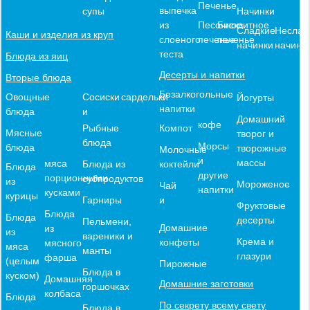
Печенье
выпечка
Начинки
супы
из
Песочное
Бисквитное
Сладкие
Неслад
Каши и изделия из круп
слоеного
печенье
печенье
начинки
начинк
теста
Блюда из яиц
Десерты и напитки
Вторые блюда
Безалкогольные
Овощные
Сосиски
сардельки
Йогурты
напитки
блюда
и
Домашний
кофе
Компот
Рыбные
Мясные
творог и
блюда
Морсы
блюда
творожные
Молочные
и
массы
мяса
коктейли
Блюда из
Блюда
другие
порционными
субпродуктов
из
Мороженое
Чай
напитки
кусками
курицы
и
Гарниры
Фруктовые
Блюда
Блюда
десерты
Пельмени,
Домашние
из
из
вареники и
Крема и
конфеты
мясного
мяса
манты
глазури
фарша
(целым
Пирожные
Блюда в
куском)
Домашняя
Домашние заготовки
горшочках
колбаса
Блюда
По секрету всему свету
Блюда в