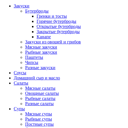
Закуски
Бутерброды
Гренки и тосты
Горячие бутерброды
Открытые бутерброды
Закрытые бутерброды
Канапе
Закуски из овощей и грибов
Мясные закуски
Рыбные закуски
Паштеты
Чипсы
Разные закуски
Соусы
Домашний сыр и масло
Салаты
Мясные салаты
Овощные салаты
Рыбные салаты
Разные салаты
Супы
Мясные супы
Рыбные супы
Постные супы