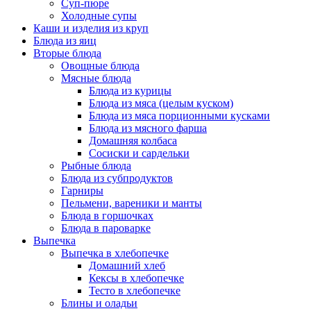
Суп-пюре
Холодные супы
Каши и изделия из круп
Блюда из яиц
Вторые блюда
Овощные блюда
Мясные блюда
Блюда из курицы
Блюда из мяса (целым куском)
Блюда из мяса порционными кусками
Блюда из мясного фарша
Домашняя колбаса
Сосиски и сардельки
Рыбные блюда
Блюда из субпродуктов
Гарниры
Пельмени, вареники и манты
Блюда в горшочках
Блюда в пароварке
Выпечка
Выпечка в хлебопечке
Домашний хлеб
Кексы в хлебопечке
Тесто в хлебопечке
Блины и оладьи