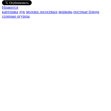
Нравится
картошка
лук
молоки лососевых
морковь
постные блюда
соленые огурцы