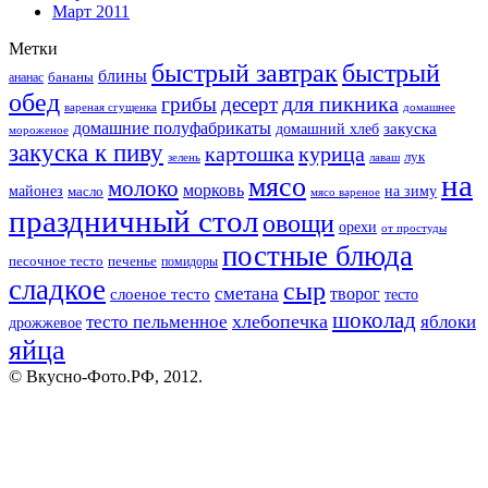
Март 2011
Метки
быстрый завтрак
быстрый
блины
бананы
ананас
обед
для пикника
грибы
десерт
вареная сгущенка
домашнее
домашние полуфабрикаты
закуска
домашний хлеб
мороженое
закуска к пиву
картошка
курица
лук
зелень
лаваш
на
мясо
молоко
морковь
майонез
масло
на зиму
мясо вареное
праздничный стол
овощи
орехи
от простуды
постные блюда
песочное тесто
печенье
помидоры
сладкое
сыр
сметана
слоеное тесто
творог
тесто
шоколад
тесто пельменное
хлебопечка
яблоки
дрожжевое
яйца
© Вкусно-Фото.РФ, 2012.