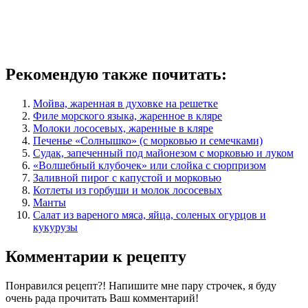
Рекомендую также почитать:
Мойва, жаренная в духовке на решетке
Филе морского языка, жаренное в кляре
Молоки лососевых, жаренные в кляре
Печенье «Солнышко» (с морковью и семечками)
Судак, запеченный под майонезом с морковью и луком
«Волшебный клубочек» или слойка с сюрпризом
Заливной пирог с капустой и морковью
Котлеты из горбуши и молок лососевых
Манты
Салат из вареного мяса, яйца, соленых огурцов и
кукурузы
Комментарии к рецепту
Понравился рецепт?! Напишите мне пару строчек, я буду
очень рада прочитать Ваш комментарий!