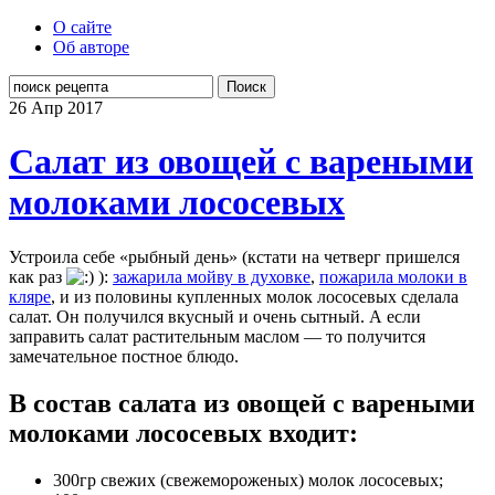
О сайте
Об авторе
Поиск
26 Апр
2017
Салат из овощей с вареными
молоками лососевых
Устроила себе «рыбный день» (кстати на четверг пришелся
как раз
):
зажарила мойву в духовке
,
пожарила молоки в
кляре
, и из половины купленных молок лососевых сделала
салат. Он получился вкусный и очень сытный. А если
заправить салат растительным маслом — то получится
замечательное постное блюдо.
В состав салата из овощей с вареными
молоками лососевых входит:
300гр свежих (свежемороженых) молок лососевых;