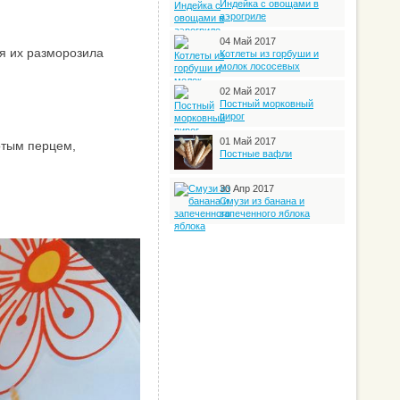
Индейка с овощами в
аэрогриле
04 Май 2017
 я их разморозила
Котлеты из горбуши и
молок лососевых
02 Май 2017
Постный морковный
пирог
01 Май 2017
отым перцем,
Постные вафли
30 Апр 2017
Смузи из банана и
запеченного яблока