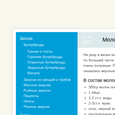
25 Апр
Закуски
Моло
2017
Бутерброды
Гренки и тосты
Ни разу в жизни е
Горячие бутерброды
по большей части 
Открытые бутерброды
очень полезные. 
Закрытые бутерброды
оказались вкусные
Канапе
Закуски из овощей и грибов
В состав моло
Мясные закуски
300гр молок ло
Рыбные закуски
1 яйцо;
Паштеты
1-2 ст.л. воды;
Чипсы
2-3ст.л. муки;
Разные закуски
соль, черный м
растительное м
Соусы