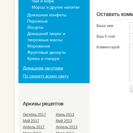
Чай и кофе
Морсы и другие напитки
Оставить ком
Домашние конфеты
Пирожные
Ваше имя
Йогурты
Домашний творог и
Ваш E-mail
творожные массы
Мороженое
Комментарий
Фруктовые десерты
Крема и глазури
Домашние заготовки
По секрету всему свету
Архивы рецептов
Октябрь 2017
Июнь 2013
Май 2017
Май 2013
Апрель 2017
Апрель 2013