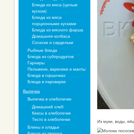
Блюда из мяса (целым
куском)
Блюда из мяса
порционными кусками
Блюда из мясного фарша
Домашняя колбаса
Сосиски и сардельки
Рыбные блюда
Блюда из субпродуктов
Гарниры
Пельмени, вареники и манты
Блюда в горшочках
Блюда в пароварке
Выпечка
Выпечка в хлебопечке
Домашний хлеб
Кексы в хлебопечке
Тесто в хлебопечке
Из муки, воды, яй
Блины и оладьи
Блюда из творога