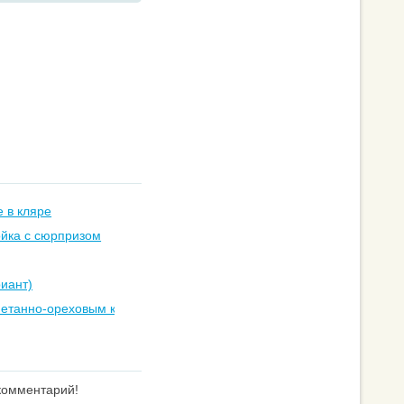
 в кляре
йка с сюрпризом
риант)
метанно-ореховым кремом
 комментарий!