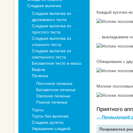
Сладкая выпечка
Каждый кусочек м
Сладкая выпечка из
дрожжевого теста
Сладкая выпечка из
простого теста
… выкладываем на
Сладкая выпечка из
слоеного теста
Сладкая выпечка из
сметанного теста
Обжариваем с двух
Бисквитное тесто и кексы
Вафли
Печенье
Песочное печенье
Молоки лососевых,
Бисквитное печенье
Овсяное печенье
Разное печенье
Приятного аппе
Торты
Торты без выпечки
← Предыдущий р
Сладкие рулеты
Украшения сладкой
Понравился рец