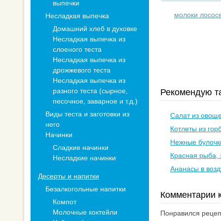
выпечки
молоки лосос
Несладкая выпечка
Домашний хлеб в духовке
Несладкая выпечка из
слоеного теста
Несладкая выпечка из
дрожжевого теста
Несладкая выпечка из
разного теста (сырное,
Рекомендую та
песочное, заварное и т.д.)
Виды теста и заготовки из
Салат из овощ
него
Котлеты из гор
Начинки
Нежные булочк
Сладкие начинки
Красная рыба,
Несладкие начинки
Ананасы в воз
Десерты и напитки
Безалкогольные напитки
Комментарии к
Компот
Молочные коктейли
Понравился рецепт