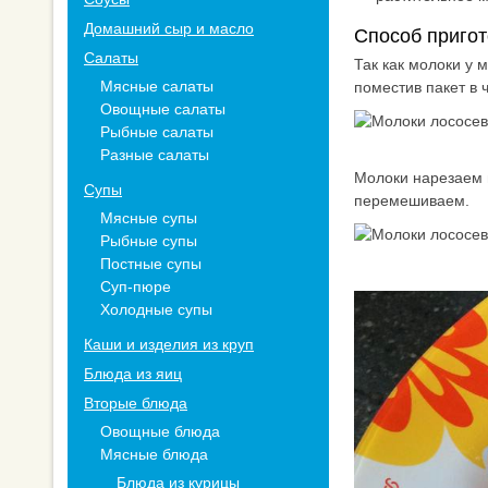
Домашний сыр и масло
Способ пригот
Салаты
Так как молоки у 
Мясные салаты
поместив пакет в 
Овощные салаты
Рыбные салаты
Разные салаты
Молоки нарезаем 
Супы
перемешиваем.
Мясные супы
Рыбные супы
Постные супы
Суп-пюре
Холодные супы
Каши и изделия из круп
Блюда из яиц
Вторые блюда
Овощные блюда
Мясные блюда
Блюда из курицы