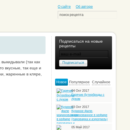
О сайте
Об авторе
Подписаться на новые
рецепты
 выкидывали (так как
то вкусные, так еще и
ки, жаренные в кляре,
Новое
Популярное
Случайное
04 Окт 2017
Горячие бутерброды с
луком
03 Окт 2017
Куриное филе,
маринованное в кефире
(пароварка и аэрогриль)
05 Май 2017