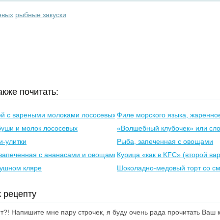
евых
рыбные закуски
кже почитать:
ей с вареными молоками лососевых
Филе морского языка, жаренное
буши и молок лососевых
«Волшебный клубочек» или сло
и-улитки
Рыба, запеченная с овощами
 запеченная с ананасами и овощами
Курица «как в KFC» (второй ва
душном кляре
Шоколадно-медовый торт со с
 рецепту
?! Напишите мне пару строчек, я буду очень рада прочитать Ваш