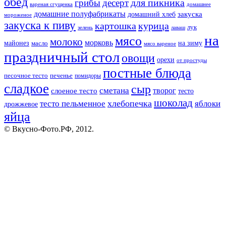
обед
для пикника
грибы
десерт
вареная сгущенка
домашнее
домашние полуфабрикаты
закуска
домашний хлеб
мороженое
закуска к пиву
картошка
курица
лук
зелень
лаваш
на
мясо
молоко
морковь
майонез
масло
на зиму
мясо вареное
праздничный стол
овощи
орехи
от простуды
постные блюда
песочное тесто
печенье
помидоры
сладкое
сыр
сметана
слоеное тесто
творог
тесто
шоколад
тесто пельменное
хлебопечка
яблоки
дрожжевое
яйца
© Вкусно-Фото.РФ, 2012.