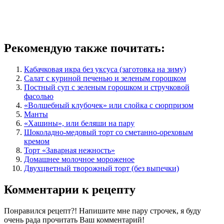
Рекомендую также почитать:
Кабачковая икра без уксуса (заготовка на зиму)
Салат с куриной печенью и зеленым горошком
Постный суп с зеленым горошком и стручковой
фасолью
«Волшебный клубочек» или слойка с сюрпризом
Манты
«Хашины», или беляши на пару
Шоколадно-медовый торт со сметанно-ореховым
кремом
Торт «Заварная нежность»
Домашнее молочное мороженое
Двухцветный творожный торт (без выпечки)
Комментарии к рецепту
Понравился рецепт?! Напишите мне пару строчек, я буду
очень рада прочитать Ваш комментарий!