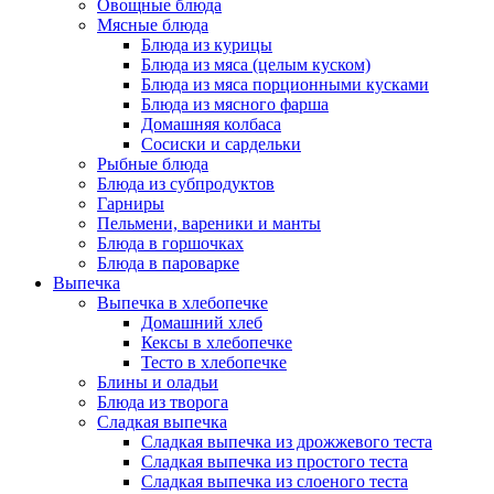
Овощные блюда
Мясные блюда
Блюда из курицы
Блюда из мяса (целым куском)
Блюда из мяса порционными кусками
Блюда из мясного фарша
Домашняя колбаса
Сосиски и сардельки
Рыбные блюда
Блюда из субпродуктов
Гарниры
Пельмени, вареники и манты
Блюда в горшочках
Блюда в пароварке
Выпечка
Выпечка в хлебопечке
Домашний хлеб
Кексы в хлебопечке
Тесто в хлебопечке
Блины и оладьи
Блюда из творога
Сладкая выпечка
Сладкая выпечка из дрожжевого теста
Сладкая выпечка из простого теста
Сладкая выпечка из слоеного теста