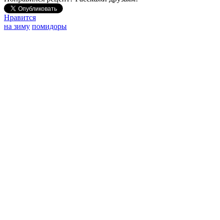
Нравится
на зиму
помидоры