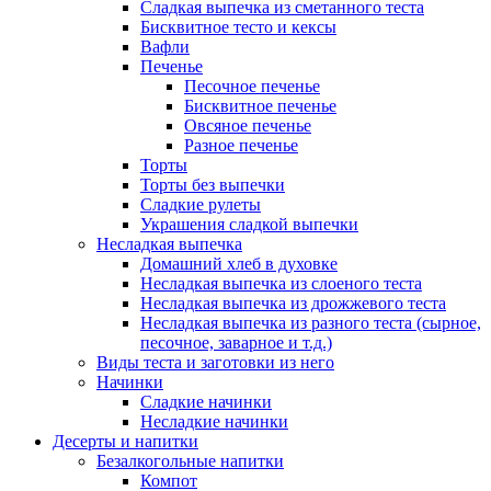
Сладкая выпечка из сметанного теста
Бисквитное тесто и кексы
Вафли
Печенье
Песочное печенье
Бисквитное печенье
Овсяное печенье
Разное печенье
Торты
Торты без выпечки
Сладкие рулеты
Украшения сладкой выпечки
Несладкая выпечка
Домашний хлеб в духовке
Несладкая выпечка из слоеного теста
Несладкая выпечка из дрожжевого теста
Несладкая выпечка из разного теста (сырное,
песочное, заварное и т.д.)
Виды теста и заготовки из него
Начинки
Сладкие начинки
Несладкие начинки
Десерты и напитки
Безалкогольные напитки
Компот