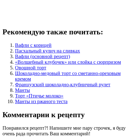
Рекомендую также почитать:
Вафли с корицей
Пасхальный кулич на сливках
Вафли (основной рецепт)
«Волшебный клубочек» или слойка с сюрпризом
Овощной торт
Шоколадно-медовый торт со сметанно-ореховым
кремом
Французский шоколадно-клубничный рулет
Манты
Торт «Птичье молоко»
Манты из ржаного теста
Комментарии к рецепту
Понравился рецепт?! Напишите мне пару строчек, я буду
очень рада прочитать Ваш комментарий!