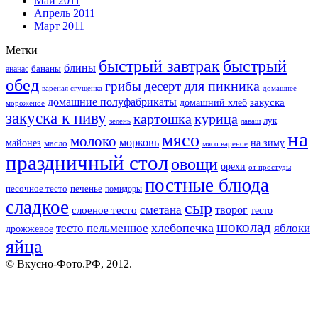
Май 2011
Апрель 2011
Март 2011
Метки
быстрый завтрак
быстрый
блины
бананы
ананас
обед
для пикника
грибы
десерт
вареная сгущенка
домашнее
домашние полуфабрикаты
закуска
домашний хлеб
мороженое
закуска к пиву
картошка
курица
лук
зелень
лаваш
на
мясо
молоко
морковь
майонез
масло
на зиму
мясо вареное
праздничный стол
овощи
орехи
от простуды
постные блюда
песочное тесто
печенье
помидоры
сладкое
сыр
сметана
слоеное тесто
творог
тесто
шоколад
тесто пельменное
хлебопечка
яблоки
дрожжевое
яйца
© Вкусно-Фото.РФ, 2012.