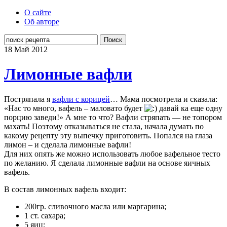
О сайте
Об авторе
Поиск
18 Май
2012
Лимонные вафли
Постряпала я
вафли с корицей
… Мама посмотрела и сказала:
«Нас то много, вафель – маловато будет
давай ка еще одну
порцию заведи!» А мне то что? Вафли стряпать — не топором
махать! Поэтому отказываться не стала, начала думать по
какому рецепту эту выпечку приготовить. Попался на глаза
лимон – и сделала лимонные вафли!
Для них опять же можно использовать любое вафельное тесто
по желанию. Я сделала лимонные вафли на основе яичных
вафель.
В состав лимонных вафель входит:
200гр. сливочного масла или маргарина;
1 ст. сахара;
5 яиц;