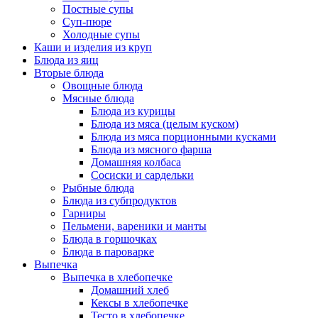
Постные супы
Суп-пюре
Холодные супы
Каши и изделия из круп
Блюда из яиц
Вторые блюда
Овощные блюда
Мясные блюда
Блюда из курицы
Блюда из мяса (целым куском)
Блюда из мяса порционными кусками
Блюда из мясного фарша
Домашняя колбаса
Сосиски и сардельки
Рыбные блюда
Блюда из субпродуктов
Гарниры
Пельмени, вареники и манты
Блюда в горшочках
Блюда в пароварке
Выпечка
Выпечка в хлебопечке
Домашний хлеб
Кексы в хлебопечке
Тесто в хлебопечке