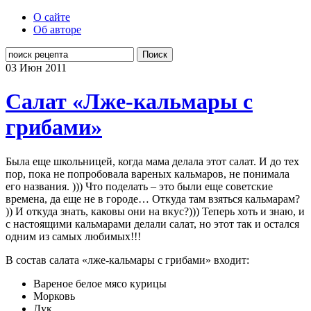
О сайте
Об авторе
Поиск
03 Июн
2011
Салат «Лже-кальмары с
грибами»
Была еще школьницей, когда мама делала этот салат. И до тех
пор, пока не попробовала вареных кальмаров, не понимала
его названия. ))) Что поделать – это были еще советские
времена, да еще не в городе… Откуда там взяться кальмарам?
)) И откуда знать, каковы они на вкус?))) Теперь хоть и знаю, и
с настоящими кальмарами делали салат, но этот так и остался
одним из самых любимых!!!
В состав салата «лже-кальмары с грибами» входит:
Вареное белое мясо курицы
Морковь
Лук