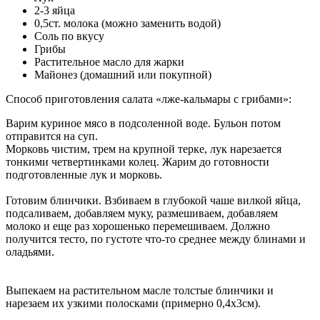
2-3 яйца
0,5ст. молока (можно заменить водой)
Соль по вкусу
Грибы
Растительное масло для жарки
Майонез (домашний или покупной)
Способ приготовления салата «лже-кальмары с грибами»:
Варим куриное мясо в подсоленной воде. Бульон потом
отправится на суп.
Морковь чистим, трем на крупной терке, лук нарезается
тонкими четвертинками колец. Жарим до готовности
подготовленные лук и морковь.
Готовим блинчики. Взбиваем в глубокой чаше вилкой яйца,
подсаливаем, добавляем муку, размешиваем, добавляем
молоко и еще раз хорошенько перемешиваем. Должно
получится тесто, по густоте что-то среднее между блинами и
оладьями.
Выпекаем на растительном масле толстые блинчики и
нарезаем их узкими полосками (примерно 0,4х3см).