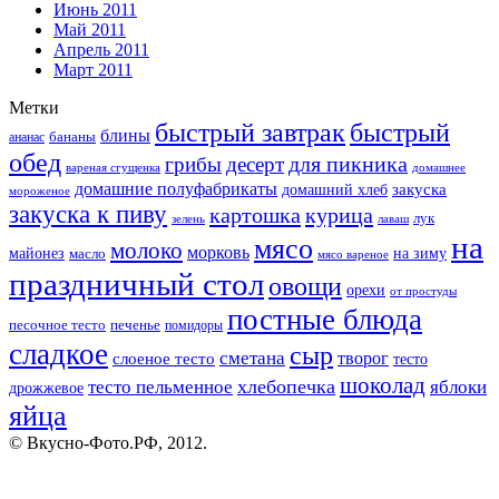
Июнь 2011
Май 2011
Апрель 2011
Март 2011
Метки
быстрый завтрак
быстрый
блины
бананы
ананас
обед
для пикника
грибы
десерт
вареная сгущенка
домашнее
домашние полуфабрикаты
закуска
домашний хлеб
мороженое
закуска к пиву
картошка
курица
лук
зелень
лаваш
на
мясо
молоко
морковь
майонез
масло
на зиму
мясо вареное
праздничный стол
овощи
орехи
от простуды
постные блюда
песочное тесто
печенье
помидоры
сладкое
сыр
сметана
слоеное тесто
творог
тесто
шоколад
тесто пельменное
хлебопечка
яблоки
дрожжевое
яйца
© Вкусно-Фото.РФ, 2012.