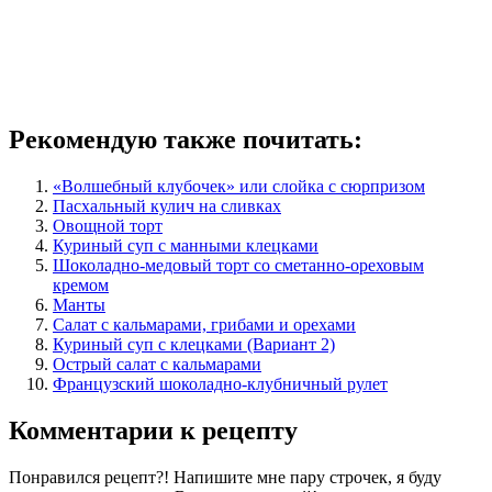
Рекомендую также почитать:
«Волшебный клубочек» или слойка с сюрпризом
Пасхальный кулич на сливках
Овощной торт
Куриный суп с манными клецками
Шоколадно-медовый торт со сметанно-ореховым
кремом
Манты
Салат с кальмарами, грибами и орехами
Куриный суп с клецками (Вариант 2)
Острый салат с кальмарами
Французский шоколадно-клубничный рулет
Комментарии к рецепту
Понравился рецепт?! Напишите мне пару строчек, я буду