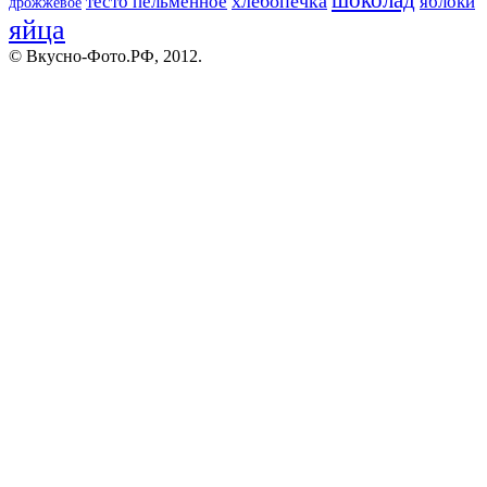
тесто пельменное
хлебопечка
яблоки
дрожжевое
яйца
© Вкусно-Фото.РФ, 2012.