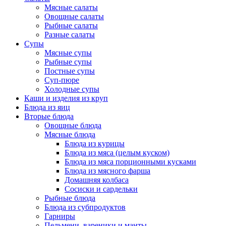
Мясные салаты
Овощные салаты
Рыбные салаты
Разные салаты
Супы
Мясные супы
Рыбные супы
Постные супы
Суп-пюре
Холодные супы
Каши и изделия из круп
Блюда из яиц
Вторые блюда
Овощные блюда
Мясные блюда
Блюда из курицы
Блюда из мяса (целым куском)
Блюда из мяса порционными кусками
Блюда из мясного фарша
Домашняя колбаса
Сосиски и сардельки
Рыбные блюда
Блюда из субпродуктов
Гарниры
Пельмени, вареники и манты