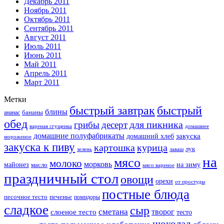
Декабрь 2011
Ноябрь 2011
Октябрь 2011
Сентябрь 2011
Август 2011
Июль 2011
Июнь 2011
Май 2011
Апрель 2011
Март 2011
Метки
быстрый завтрак
быстрый
блины
бананы
ананас
обед
для пикника
грибы
десерт
вареная сгущенка
домашнее
домашние полуфабрикаты
закуска
домашний хлеб
мороженое
закуска к пиву
картошка
курица
лук
зелень
лаваш
на
мясо
молоко
морковь
майонез
масло
на зиму
мясо вареное
праздничный стол
овощи
орехи
от простуды
постные блюда
песочное тесто
печенье
помидоры
сладкое
сыр
сметана
слоеное тесто
творог
тесто
шоколад