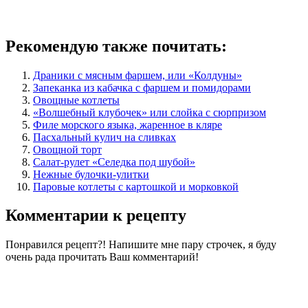
Рекомендую также почитать:
Драники с мясным фаршем, или «Колдуны»
Запеканка из кабачка с фаршем и помидорами
Овощные котлеты
«Волшебный клубочек» или слойка с сюрпризом
Филе морского языка, жаренное в кляре
Пасхальный кулич на сливках
Овощной торт
Салат-рулет «Селедка под шубой»
Нежные булочки-улитки
Паровые котлеты с картошкой и морковкой
Комментарии к рецепту
Понравился рецепт?! Напишите мне пару строчек, я буду
очень рада прочитать Ваш комментарий!