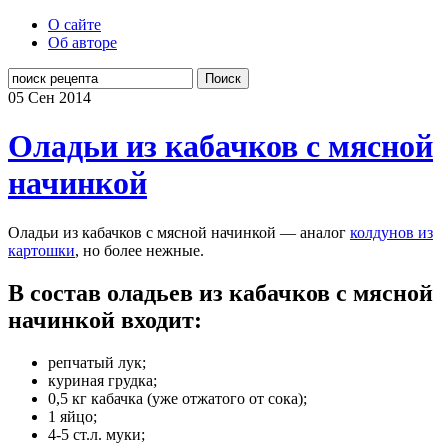
О сайте
Об авторе
Поиск
05 Сен
2014
Оладьи из кабачков с мясной
начинкой
Оладьи из кабачков с мясной начинкой — аналог
колдунов из
картошки
, но более нежные.
В состав оладьев из кабачков с мясной
начинкой входит:
репчатый лук;
куриная грудка;
0,5 кг кабачка (уже отжатого от сока);
1 яйцо;
4-5 ст.л. муки;