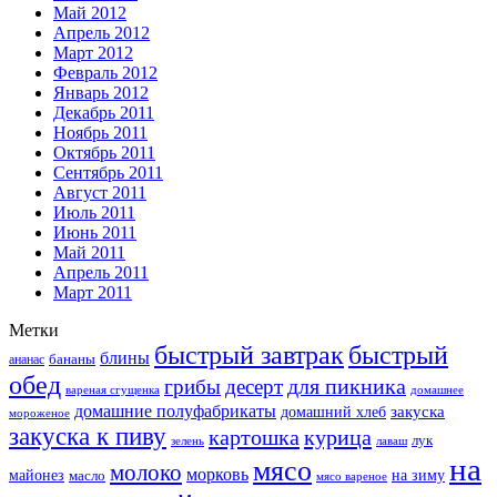
Май 2012
Апрель 2012
Март 2012
Февраль 2012
Январь 2012
Декабрь 2011
Ноябрь 2011
Октябрь 2011
Сентябрь 2011
Август 2011
Июль 2011
Июнь 2011
Май 2011
Апрель 2011
Март 2011
Метки
быстрый завтрак
быстрый
блины
бананы
ананас
обед
для пикника
грибы
десерт
вареная сгущенка
домашнее
домашние полуфабрикаты
закуска
домашний хлеб
мороженое
закуска к пиву
картошка
курица
лук
зелень
лаваш
на
мясо
молоко
морковь
майонез
масло
на зиму
мясо вареное