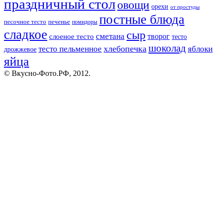
праздничный стол
овощи
орехи
от простуды
постные блюда
песочное тесто
печенье
помидоры
сладкое
сыр
сметана
слоеное тесто
творог
тесто
шоколад
тесто пельменное
хлебопечка
яблоки
дрожжевое
яйца
© Вкусно-Фото.РФ, 2012.