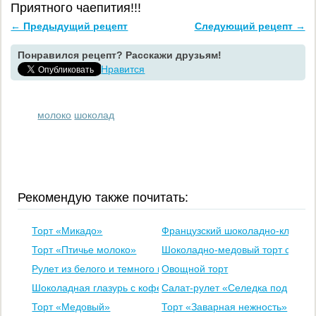
Приятного чаепития!!!
← Предыдущий рецепт
Следующий рецепт →
Понравился рецепт? Расскажи друзьям!
Нравится
молоко
шоколад
Рекомендую также почитать:
Торт «Микадо»
Французский шоколадно-клубнич
Торт «Птичье молоко»
Шоколадно-медовый торт со см
Рулет из белого и темного шоколада
Овощной торт
Шоколадная глазурь с кофе
Салат-рулет «Селедка под шубо
Торт «Медовый»
Торт «Заварная нежность»