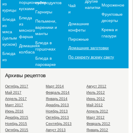
другие
порционными
субпродуктов
из
Мороженое
Чай
напитки
кусками
курицы
и
Гарниры
Фруктовые
Блюда
Блюда
десерты
Пельмени,
Домашние
из
из
вареники и
Крема и
конфеты
мясного
мяса
манты
глазури
фарша
(целым
Пирожные
Блюда в
куском)
Домашняя
Домашние заготовки
горшочках
колбаса
Блюда
По секрету всему свету
Блюда в
из
пароварке
Архивы рецептов
Октябрь 2017
Март 2014
Август 2012
Май 2017
Февраль 2014
Июль 2012
Апрель 2017
Январь 2014
Июнь 2012
Март 2017
Декабрь 2013
Май 2012
Июнь 2016
Ноябрь 2013
Апрель 2012
Декабрь 2015
Октябрь 2013
Март 2012
Ноябрь 2015
Сентябрь 2013
Февраль 2012
Октябрь 2015
Август 2013
Январь 2012