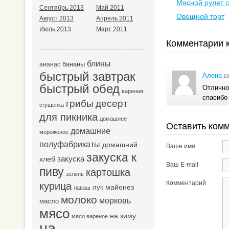
Мясной рулет 
Сентябрь 2013
Май 2011
Овощной торт
Август 2013
Апрель 2011
Июль 2013
Март 2011
Комментарии к
блины
бананы
ананас
быстрый завтрак
Алена
10
быстрый обед
Отлично
вареная
спасибо
десерт
грибы
сгущенка
для пикника
домашнее
Оставить ком
домашние
мороженое
полуфабрикаты
домашний
Ваше имя
закуска к
закуска
хлеб
Ваш E-mail
пиву
картошка
зелень
Комментарий
курица
майонез
лук
лаваш
молоко
морковь
масло
мясо
на зиму
мясо вареное
на