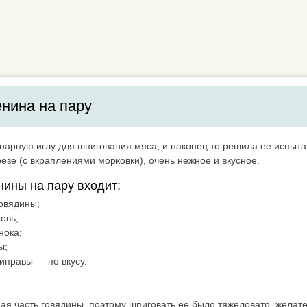
нина на пару
нарную иглу для шпигования мяса, и наконец то решила ее испыта
езе (с вкраплениями морковки), очень нежное и вкусное.
нины на пару входит:
говядины;
овь;
нока;
ы;
риправы — по вкусу.
ая часть говядины, поэтому шпиговать ее было тяжеловато, желат