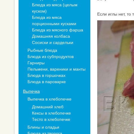
Блюда из мяса (целым
куском)
Если иглы нет, то
Блюда из мяса
порционными кусками
Блюда из мясного фарша
Домашняя колбаса
Сосиски и сардельки
Рыбные блюда
Блюда из субпродуктов
Гарниры
Пельмени, вареники и манты
Блюда в горшочках
Блюда в пароварке
Выпечка
Выпечка в хлебопечке
Домашний хлеб
Кексы в хлебопечке
Тесто в хлебопечке
Блины и оладьи
Блюда из творога