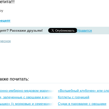
тита!!!
ецепт
епт? Расскажи друзьям!
Нравится
чеснок
кже почитать:
монно-имбирно-медовом маринаде на пару
«Волшебный клубочек» или сло
и, запеченные с овощами в молочно-сырном соусе
Котлеты с горчицей
ышко» (с морковью и семечками)
Судак в пароварке с овощами