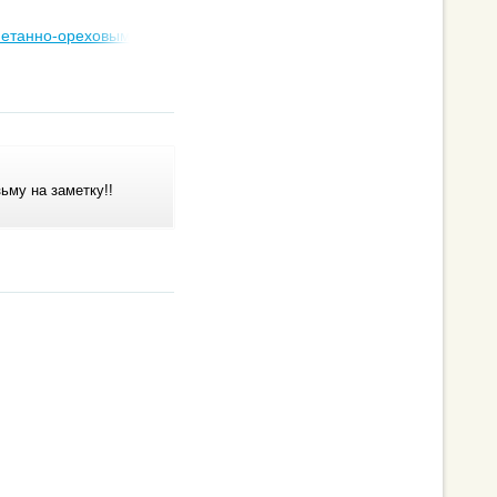
метанно-ореховым кремом
ьму на заметку!!