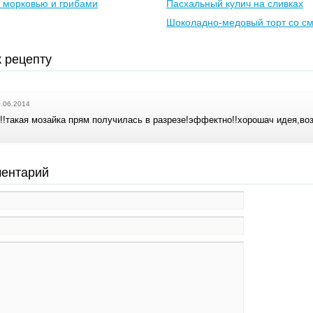
с морковью и грибами
Пасхальный кулич на сливках
Шоколадно-медовый торт со с
 рецепту
.06.2014
!!такая мозайка прям получилась в разрезе!эффектно!!хорошач идея,воз
ментарий