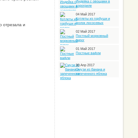
Индейка с овощами в
аэрогриле
04 Май 2017
Котлеты из горбуши и
молок лососевых
о отрезала и
02 Май 2017
Постный морковный
пирог
01 Май 2017
Постные вафли
30 Апр 2017
Смузи из банана и
запеченного яблока