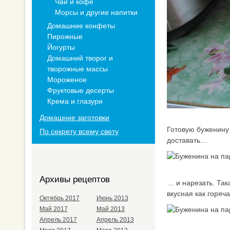
Чай и кофе
Морсы и другие напитки
Домашние конфеты
Пирожные
Йогурты
Домашний творог и
творожные массы
Мороженое
Фруктовые десерты
Крема и глазури
Домашние заготовки
Готовую буженину 
По секрету всему свету
доставать…
Архивы рецептов
… и нарезать. Так
вкусная как горяча
Октябрь 2017
Июнь 2013
Май 2017
Май 2013
Апрель 2017
Апрель 2013