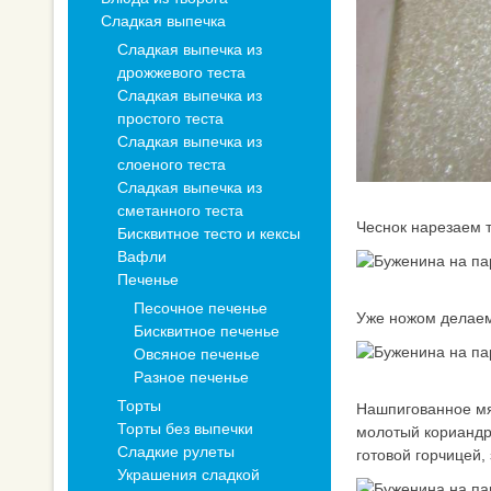
Сладкая выпечка
Сладкая выпечка из
дрожжевого теста
Сладкая выпечка из
простого теста
Сладкая выпечка из
слоеного теста
Сладкая выпечка из
сметанного теста
Чеснок нарезаем т
Бисквитное тесто и кексы
Вафли
Печенье
Песочное печенье
Уже ножом делаем
Бисквитное печенье
Овсяное печенье
Разное печенье
Торты
Нашпигованное мя
Торты без выпечки
молотый кориандр.
Сладкие рулеты
готовой горчицей,
Украшения сладкой