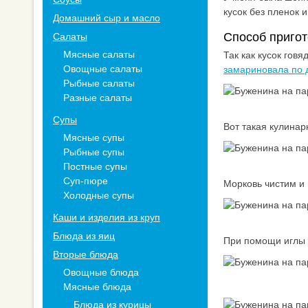
кусок без пленок 
Домашний сыр и масло
Способ пригот
Салаты
Мясные салаты
Так как кусок гов
Овощные салаты
замариновала по 
Рыбные салаты
Разные салаты
Супы
Вот такая кулинар
Мясные супы
Рыбные супы
Постные супы
Суп-пюре
Морковь чистим и
Холодные супы
Каши и изделия из круп
Блюда из яиц
При помощи иглы 
Вторые блюда
Овощные блюда
Мясные блюда
Блюда из курицы