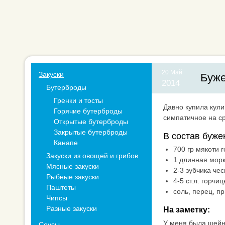
20 Май
Закуски
Буже
2014
Бутерброды
Гренки и тосты
Давно купила кули
Горячие бутерброды
симпатичное на ср
Открытые бутерброды
Закрытые бутерброды
В состав буже
Канапе
700 гр мякоти 
Закуски из овощей и грибов
1 длинная морк
Мясные закуски
2-3 зубчика чес
Рыбные закуски
4-5 ст.л. горчиц
Паштеты
соль, перец, п
Чипсы
Разные закуски
На заметку:
У меня была шейн
Соусы