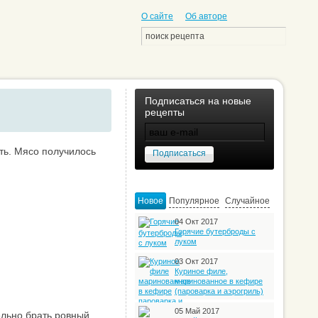
О сайте
Об авторе
Подписаться на новые
рецепты
ть. Мясо получилось
Новое
Популярное
Случайное
04 Окт 2017
Горячие бутерброды с
луком
03 Окт 2017
Куриное филе,
маринованное в кефире
(пароварка и аэрогриль)
05 Май 2017
ельно брать ровный