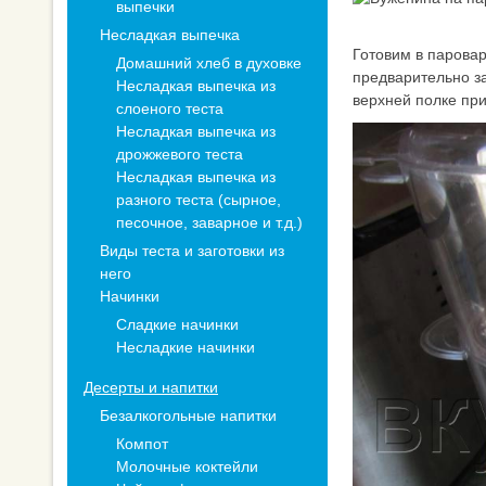
выпечки
Несладкая выпечка
Готовим в паровар
Домашний хлеб в духовке
предварительно 
Несладкая выпечка из
верхней полке при
слоеного теста
Несладкая выпечка из
дрожжевого теста
Несладкая выпечка из
разного теста (сырное,
песочное, заварное и т.д.)
Виды теста и заготовки из
него
Начинки
Сладкие начинки
Несладкие начинки
Десерты и напитки
Безалкогольные напитки
Компот
Молочные коктейли