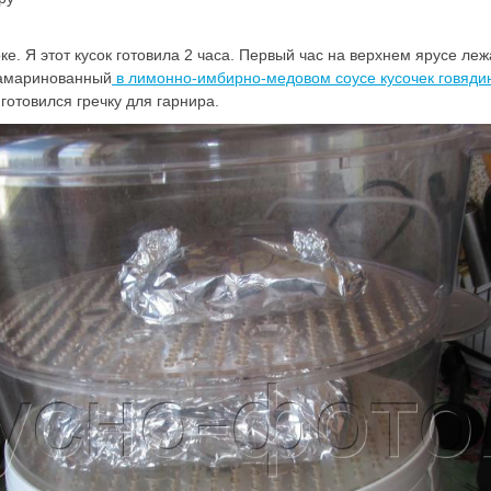
ке. Я этот кусок готовила 2 часа. Первый час на верхнем ярусе ле
замаринованный
в лимонно-имбирно-медовом соусе кусочек говяди
готовился гречку для гарнира.