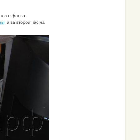
жала в фольге
ны
, а за второй час на