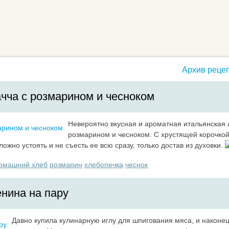
Архив рецеп
чча с розмарином и чесноком
Невероятно вкусная и ароматная итальянская
розмарином и чесноком. С хрустящей корочко
ожно устоять и не съесть ее всю сразу, только достав из духовки.
омашний хлеб
розмарин
хлебопечка
чеснок
нина на пару
Давно купила кулинарную иглу для шпигования мяса, и наконе