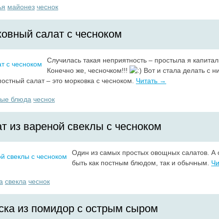
ья
майонез
чеснок
овный салат с чесноком
Случилась такая неприятность – простыла я капита
Конечно же, чесночком!!!
Вот и стала делать с н
остный салат – это морковка с чесноком.
Читать →
ные блюда
чеснок
т из вареной свеклы с чесноком
Один из самых простых овощных салатов. А 
быть как постным блюдом, так и обычным.
Чи
а
свекла
чеснок
ска из помидор с острым сыром