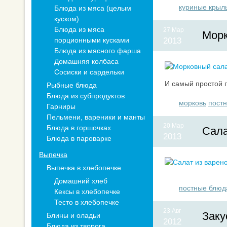
куриные крыл
Блюда из мяса (целым
куском)
Блюда из мяса
27 Мар
Морк
порционными кусками
2013
Блюда из мясного фарша
Домашняя колбаса
Сосиски и сардельки
И самый простой п
Рыбные блюда
Блюда из субпродуктов
морковь
пост
Гарниры
Пельмени, вареники и манты
20 Мар
Блюда в горшочках
Сала
2013
Блюда в пароварке
Выпечка
Выпечка в хлебопечке
Домашний хлеб
постные блюд
Кексы в хлебопечке
Тесто в хлебопечке
23 Авг
Заку
Блины и оладьи
2012
Блюда из творога