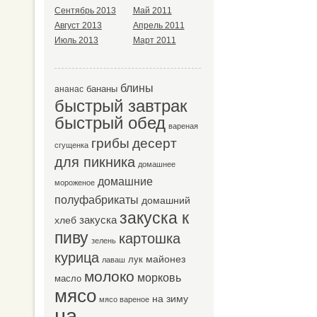
Сентябрь 2013
Май 2011
Август 2013
Апрель 2011
Июль 2013
Март 2011
блины
бананы
ананас
быстрый завтрак
быстрый обед
вареная
десерт
грибы
сгущенка
для пикника
домашнее
домашние
мороженое
полуфабрикаты
домашний
закуска к
закуска
хлеб
пиву
картошка
зелень
курица
майонез
лук
лаваш
молоко
морковь
масло
мясо
на зиму
мясо вареное
на