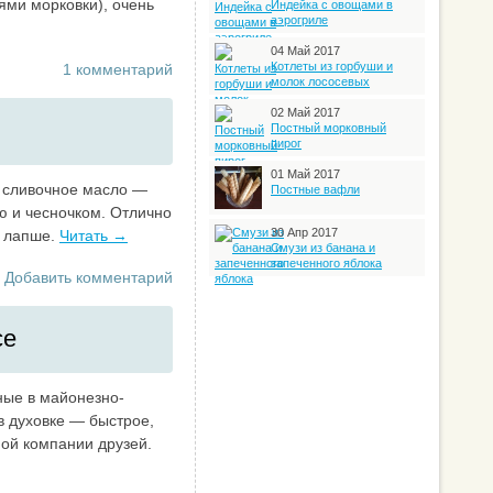
ями морковки), очень
Индейка с овощами в
аэрогриле
04 Май 2017
Котлеты из горбуши и
1 комментарий
молок лососевых
02 Май 2017
Постный морковный
пирог
01 Май 2017
 сливочное масло —
Постные вафли
ю и чесночком. Отлично
30 Апр 2017
 лапше.
Читать →
Смузи из банана и
запеченного яблока
Добавить комментарий
се
ые в майонезно-
в духовке — быстрое,
ной компании друзей.