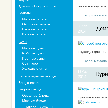
нежное и вкусное.
Домашний сыр и масло
Салаты
морковь
мясо
Мясные салаты
Овощные салаты
06 Апр
Дома
Рыбные салаты
2014
Разные салаты
Супы
Мясные супы
подходит для приг
Рыбные супы
Постные супы
зелень
масло
Суп-пюре
Холодные супы
18 Мар
Кури
Каши и изделия из круп
2014
Блюда из яиц
Вторые блюда
Овощные блюда
простое и вкусное
Мясные блюда
Читать →
Блюда из курицы