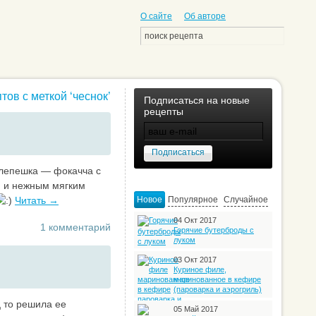
О сайте
Об авторе
тов с меткой ‘чеснок’
Подписаться на новые
рецепты
 лепешка — фокачча с
й и нежным мягким
Читать →
Новое
Популярное
Случайное
04 Окт 2017
1 комментарий
Горячие бутерброды с
луком
03 Окт 2017
Куриное филе,
маринованное в кефире
(пароварка и аэрогриль)
ц то решила ее
05 Май 2017