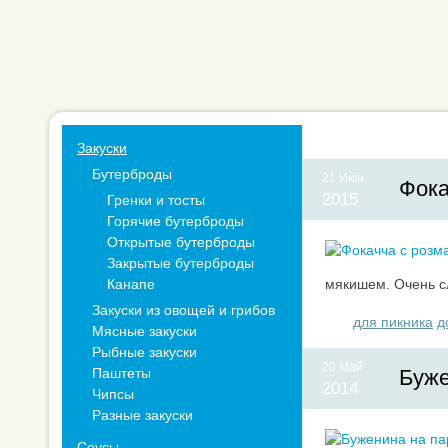
Закуски
Бутерброды
21 Июн
Фока
2015
Гренки и тосты
Горячие бутерброды
Открытые бутерброды
Закрытые бутерброды
Канапе
мякишем. Очень сл
Закуски из овощей и грибов
для пикника
д
Мясные закуски
Рыбные закуски
20 Май
Паштеты
Буже
2014
Чипсы
Разные закуски
Соусы