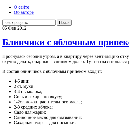
О сайте
Об авторе
Поиск
05 Фев
2012
Блинчики с яблочным припе
Проснулась сегодня утром, а в квартиру через вентиляцию от
скучно делать, опарные – слишком долго. Тут на глаза попалс
В состав блинчиков с яблочным припеком входит:
4-5 яиц;
2 ст. муки;
3-4 ст. молока;
Соль и сахар – по вкусу;
1-2ст. ложки растительного масла;
2-3 средних яблока;
Сало для жарки;
Сливочное масло для смазывания;
Сахарная пудра – для посыпки.