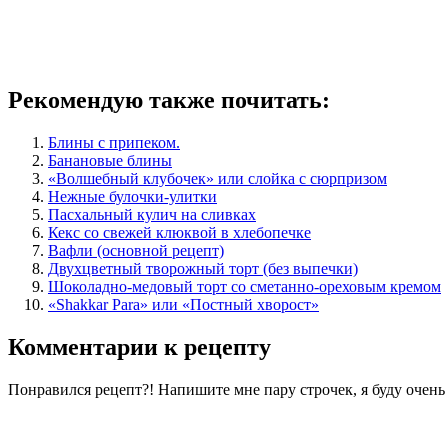
Рекомендую также почитать:
Блины с припеком.
Банановые блины
«Волшебный клубочек» или слойка с сюрпризом
Нежные булочки-улитки
Пасхальный кулич на сливках
Кекс со свежей клюквой в хлебопечке
Вафли (основной рецепт)
Двухцветный творожный торт (без выпечки)
Шоколадно-медовый торт со сметанно-ореховым кремом
«Shakkar Para» или «Постный хворост»
Комментарии к рецепту
Понравился рецепт?! Напишите мне пару строчек, я буду очен