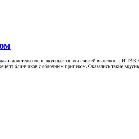
ком
куда-то долетели очень вкусные запахи свежей выпечки… И ТАК 
я рецепт блинчиков с яблочным припеком. Оказались такие вкусн