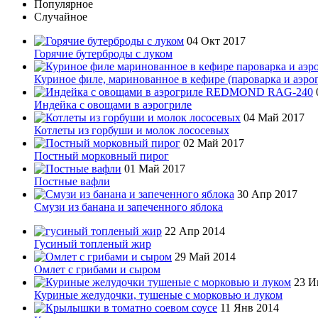
Популярное
Случайное
04 Окт 2017
Горячие бутерброды с луком
Куриное филе, маринованное в кефире (пароварка и аэро
Индейка с овощами в аэрогриле
04 Май 2017
Котлеты из горбуши и молок лососевых
02 Май 2017
Постный морковный пирог
01 Май 2017
Постные вафли
30 Апр 2017
Смузи из банана и запеченного яблока
22 Апр 2014
Гусиный топленый жир
29 Май 2014
Омлет с грибами и сыром
23 И
Куриные желудочки, тушеные с морковью и луком
11 Янв 2014