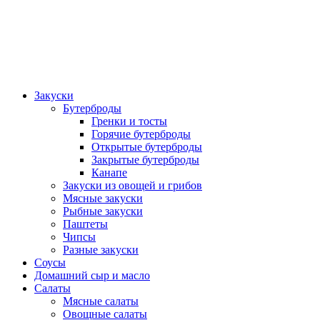
Закуски
Бутерброды
Гренки и тосты
Горячие бутерброды
Открытые бутерброды
Закрытые бутерброды
Канапе
Закуски из овощей и грибов
Мясные закуски
Рыбные закуски
Паштеты
Чипсы
Разные закуски
Соусы
Домашний сыр и масло
Салаты
Мясные салаты
Овощные салаты