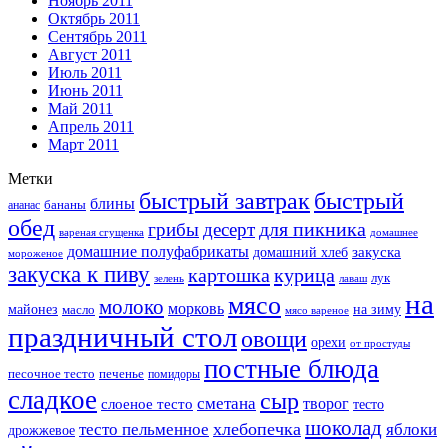
Ноябрь 2011
Октябрь 2011
Сентябрь 2011
Август 2011
Июль 2011
Июнь 2011
Май 2011
Апрель 2011
Март 2011
Метки
быстрый завтрак
быстрый
блины
бананы
ананас
обед
для пикника
грибы
десерт
вареная сгущенка
домашнее
домашние полуфабрикаты
закуска
домашний хлеб
мороженое
закуска к пиву
картошка
курица
лук
зелень
лаваш
на
мясо
молоко
морковь
майонез
масло
на зиму
мясо вареное
праздничный стол
овощи
орехи
от простуды
постные блюда
песочное тесто
печенье
помидоры
сладкое
сыр
сметана
слоеное тесто
творог
тесто
шоколад
тесто пельменное
хлебопечка
яблоки
дрожжевое