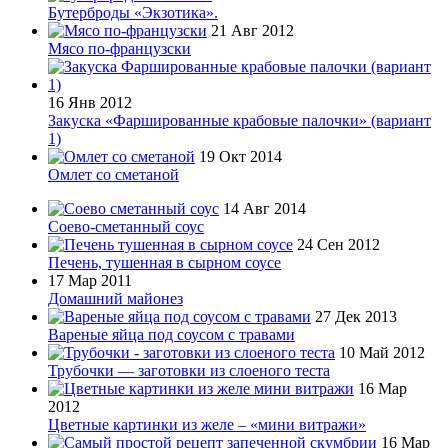
Бутерброды «Экзотика».
21 Авг 2012
Мясо по-французски
16 Янв 2012
Закуска «Фаршированные крабовые палочки» (вариант
1)
19 Окт 2014
Омлет со сметаной
14 Авг 2014
Соево-сметанный соус
24 Сен 2012
Печень, тушенная в сырном соусе
17 Мар 2011
Домашний майонез
27 Дек 2013
Вареные яйца под соусом с травами
10 Май 2012
Трубочки — заготовки из слоеного теста
16 Мар
2012
Цветные картинки из желе – «мини витражи»
16 Мар