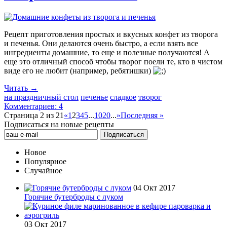
Рецепт приготовления простых и вкусных конфет из творога
и печенья. Они делаются очень быстро, а если взять все
ингредиенты домашние, то еще и полезные получаются! А
еще это отличный способ чтобы творог поели те, кто в чистом
виде его не любит (например, ребятишки)
Читать →
на праздничный стол
печенье
сладкое
творог
Комментариев: 4
Страница 2 из 21
«
1
2
3
4
5
...
10
20
...
»
Последняя »
Подписаться на новые рецепты
Новое
Популярное
Случайное
04 Окт 2017
Горячие бутерброды с луком
03 Окт 2017