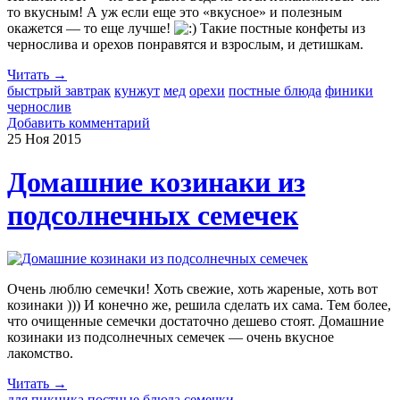
то вкусным! А уж если еще это «вкусное» и полезным
окажется — то еще лучше!
Такие постные конфеты из
чернослива и орехов понравятся и взрослым, и детишкам.
Читать →
быстрый завтрак
кунжут
мед
орехи
постные блюда
финики
чернослив
Добавить комментарий
25 Ноя
2015
Домашние козинаки из
подсолнечных семечек
Очень люблю семечки! Хоть свежие, хоть жареные, хоть вот
козинаки ))) И конечно же, решила сделать их сама. Тем более,
что очищенные семечки достаточно дешево стоят. Домашние
козинаки из подсолнечных семечек — очень вкусное
лакомство.
Читать →
для пикника
постные блюда
семечки