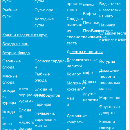
супы
супы
простого
Виды теста
кексы
теста
и заготовки
Рыбные
Суп-пюре
Вафли
из него
супы
Сладкая
Холодные
Печенье
выпечка
Начинки
супы
из
Песочное
Бисквитное
Сладкие
Неслад
Каши и изделия из круп
слоеного
печенье
печенье
начинки
начинк
теста
Блюда из яиц
Десерты и напитки
Вторые блюда
Безалкогольные
Овощные
Сосиски
сардельки
Йогурты
напитки
блюда
и
Домашний
кофе
Компот
Рыбные
Мясные
творог и
блюда
Морсы
блюда
творожные
Молочные
и
массы
мяса
коктейли
Блюда из
Блюда
другие
порционными
субпродуктов
из
Мороженое
Чай
напитки
кусками
курицы
и
Гарниры
Фруктовые
Блюда
Блюда
десерты
Пельмени,
Домашние
из
из
вареники и
Крема и
конфеты
мясного
мяса
манты
глазури
фарша
(целым