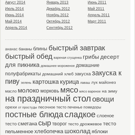
Август 2014
Январь 2013
Июнь 2011
Июль 2014
Декабрь 2012
Май 2011
Июнь 2014
Ноябрь 2012
Апрель 2011
Май 2014
Октябрь 2012
Март 2011
Апрель 2014
Сентябрь 2012
быстрый завтрак
блины
бананы
ананас
быстрый обед
десерт
грибы
вареная сгущенка
для пикника
домашние
домашнее мороженое
закуска к
полуфабрикаты
закуска
домашний хлеб
пиву
картошка
курица
майонез
лук
зелень
лаваш
мясо
молоко
морковь
масло
на зиму
мясо вареное
на праздничный стол
овощи
орехи
песочное тесто
печенье
помидоры
от простуды
постные блюда
сладкое
слоеное
сыр
тесто
сметана
тесто
творог
тесто дрожжевое
шоколад
пельменное
хлебопечка
яблоки