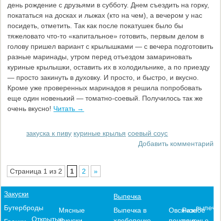
день рождение с друзьями в субботу. Днем съездить на горку,
покататься на досках и лыжах (кто на чем), а вечером у нас
посидеть, отметить. Так как после покатушек было бы
тяжеловато что-то «капитальное» готовить, первым делом в
голову пришел вариант с крылышками — с вечера подготовить
разные маринады, утром перед отъездом замариновать
куриные крылышки, оставить их в холодильнике, а по приезду
— просто закинуть в духовку. И просто, и быстро, и вкусно.
Кроме уже проверенных маринадов я решила попробовать
еще один новенький — томатно-соевый. Получилось так же
очень вкусно!
Читать →
закуска к пиву
куриные крылья
соевый соус
Добавить комментарий
Страница 1 из 2
1
2
»
Закуски
Выпечка
выпечк
Бутерброды
Выпечка в
Овсяное
Разное
Мясные
Открытые
хлебопечке
печенье
печенье
закуски