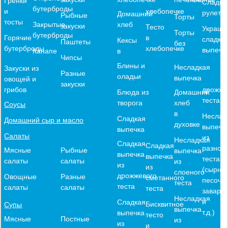
Гренки
Сладки
бутерброды
хлебопечке
и
рулеты
Домашний
Рыбные
Торты
тосты
хлеб
Закрытые
закуски
Тесто
Украше
Торты
бутерброды
в
Горячие
сладко
Кексы
Паштеты
без
хлебопечке
бутерброды
выпечк
в
Канапе
Чипсы
Блины и
Несладкая
Закуски из
Разные
оладьи
выпечка
овощей и
закуски
дрожже
грибов
Блюда из
Домашний
теста
творога
хлеб
Соусы
в
Неслад
Сладкая
Домашний сыр и масло
духовке
выпечк
выпечка
Салаты
из
Несладкая
Сладкая
Сладкая
разного
Мясные
Рыбные
выпечка
выпечка
выпечка
теста
салаты
салаты
из
из
из
(сырное
слоеного
дрожжевого
Овощные
Разные
сметанного
песочн
теста
теста
салаты
салаты
теста
заварн
Несладкая
и
Сладкая
Бисквитное
Супы
выпечка
т.д.)
выпечка
тесто
Мясные
Постные
из
из
и