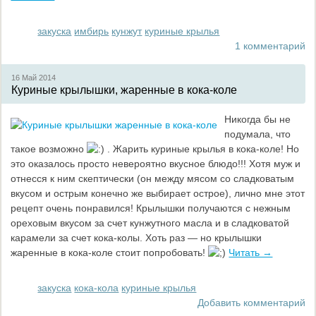
закуска
имбирь
кунжут
куриные крылья
1 комментарий
16 Май
2014
Куриные крылышки, жаренные в кока-коле
Никогда бы не
подумала, что
такое возможно
. Жарить куриные крылья в кока-коле! Но
это оказалось просто невероятно вкусное блюдо!!! Хотя муж и
отнесся к ним скептически (он между мясом со сладковатым
вкусом и острым конечно же выбирает острое), лично мне этот
рецепт очень понравился! Крылышки получаются с нежным
ореховым вкусом за счет кунжутного масла и в сладковатой
карамели за счет кока-колы. Хоть раз — но крылышки
жаренные в кока-коле стоит попробовать!
Читать →
закуска
кока-кола
куриные крылья
Добавить комментарий