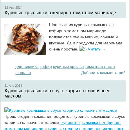
12 Апр
2014
Куриные крылышки в кефирно-томатном маринаде
Шашлыки из куриных крылышек в
кефирно-томатном маринаде
получаются очень мягкие, сочные и
вкусные! Да и продукты для маринада
очень простые.
Читать →
для пикника
кефир
куриные крылья
томатная паста
шашлык
Добавить комментарий
11 Апр
2014
Куриные крылышки в соусе карри со сливочным
маслом
Прошлогодняя компания рецептов: куриные крылышки в соусе
карри со сливочным маслом,
куриные крылышки в кефирно-
томатном маринаде
и
куриные голени в маринаде из чеснока,