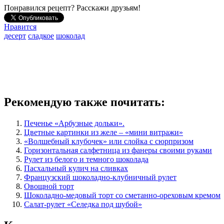
Понравился рецепт? Расскажи друзьям!
Нравится
десерт
сладкое
шоколад
Рекомендую также почитать:
Печенье «Арбузные дольки».
Цветные картинки из желе – «мини витражи»
«Волшебный клубочек» или слойка с сюрпризом
Горизонтальная салфетница из фанеры своими руками
Рулет из белого и темного шоколада
Пасхальный кулич на сливках
Французский шоколадно-клубничный рулет
Овощной торт
Шоколадно-медовый торт со сметанно-ореховым кремом
Салат-рулет «Селедка под шубой»