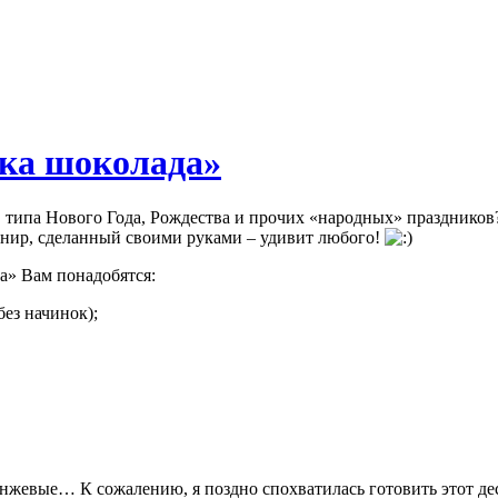
жка шоколада»
, типа Нового Года, Рождества и прочих «народных» праздник
енир, сделанный своими руками – удивит любого!
а» Вам понадобятся:
ез начинок);
жевые… К сожалению, я поздно спохватилась готовить этот дес