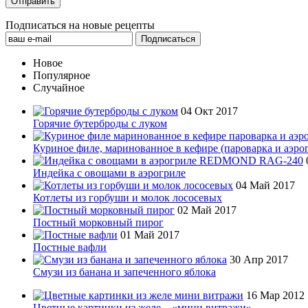
Подписаться на новые рецепты
Новое
Популярное
Случайное
04 Окт 2017
Горячие бутерброды с луком
Куриное филе, маринованное в кефире (пароварка и аэро
Индейка с овощами в аэрогриле
04 Май 2017
Котлеты из горбуши и молок лососевых
02 Май 2017
Постный морковный пирог
01 Май 2017
Постные вафли
30 Апр 2017
Смузи из банана и запеченного яблока
16 Мар 2012
Цветные картинки из желе – «мини витражи»