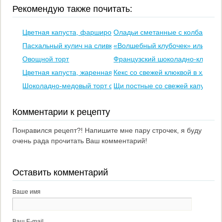
Рекомендую также почитать:
Цветная капуста, фаршированная мясом.
Оладьи сметанные с колбасой
Пасхальный кулич на сливках
«Волшебный клубочек» или слой
Овощной торт
Французский шоколадно-клубнич
Цветная капуста, жаренная в сухарях
Кекс со свежей клюквой в хлебо
Шоколадно-медовый торт со сметанно-ореховым кремом
Щи постные со свежей капустой
Комментарии к рецепту
Понравился рецепт?! Напишите мне пару строчек, я буду
очень рада прочитать Ваш комментарий!
Оставить комментарий
Ваше имя
Ваш E-mail