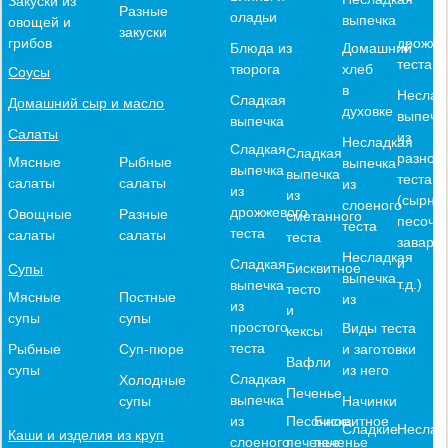
Закуски из
Разные
оладьи
выпечка
овощей и
закуски
дрожже
грибов
Блюда из
Домашний
теста
творога
хлеб
Соусы
в
Неслад
Сладкая
Домашний сыр и масло
духовке
выпечк
выпечка
Салаты
из
Несладкая
Сладкая
Сладкая
разного
Мясные
Рыбные
выпечка
выпечка
выпечка
теста
салаты
салаты
из
из
из
(сырное
слоеного
дрожжевого
Овощные
Разные
сметанного
песочн
теста
теста
салаты
салаты
теста
заварн
Несладкая
и
Сладкая
Бисквитное
Супы
выпечка
т.д.)
выпечка
тесто
Мясные
Постные
из
из
и
супы
супы
простого
Виды теста
кексы
теста
и заготовки
Рыбные
Суп-пюре
Вафли
из него
супы
Сладкая
Холодные
Печенье
выпечка
Начинки
супы
из
Песочное
Бисквитное
Сладкие
Неслад
Каши и изделия из круп
слоеного
печенье
печенье