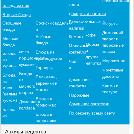
начинки
начинк
теста
Блюда из яиц
Десерты и напитки
Вторые блюда
Безалкогольные
Овощные
Сосиски
сардельки
Йогурты
напитки
блюда
и
Домашний
кофе
Компот
Рыбные
Мясные
творог и
блюда
Морсы
блюда
творожные
Молочные
и
массы
мяса
коктейли
Блюда из
Блюда
другие
порционными
субпродуктов
из
Мороженое
Чай
напитки
кусками
курицы
и
Гарниры
Фруктовые
Блюда
Блюда
десерты
Пельмени,
Домашние
из
из
вареники и
Крема и
конфеты
мясного
мяса
манты
глазури
фарша
(целым
Пирожные
Блюда в
куском)
Домашняя
Домашние заготовки
горшочках
колбаса
Блюда
По секрету всему свету
Блюда в
из
пароварке
Архивы рецептов