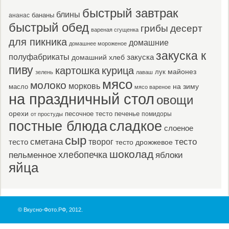
быстрый завтрак
блины
бананы
ананас
быстрый обед
десерт
грибы
вареная сгущенка
для пикника
домашние
домашнее мороженое
закуска к
полуфабрикаты
закуска
домашний хлеб
пиву
картошка
курица
майонез
лук
зелень
лаваш
мясо
молоко
морковь
масло
на зиму
мясо вареное
на праздничный стол
овощи
орехи
песочное тесто
печенье
помидоры
от простуды
постные блюда
сладкое
слоеное
сыр
тесто
сметана
тесто
творог
тесто дрожжевое
шоколад
пельменное
хлебопечка
яблоки
яйца
© Вкусно-Фото.РФ, 2012.