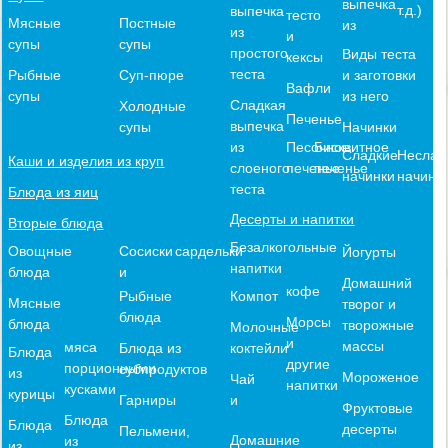
выпечка
т.д.)
выпечка
тесто
Мясные
Постные
из
из
и
супы
супы
простого
Виды теста
кексы
теста
и заготовки
Рыбные
Суп-пюре
Вафли
из него
супы
Сладкая
Холодные
Печенье
выпечка
Начинки
супы
из
Песочное
Бисквитное
Сладкие
Неслад
Каши и изделия из круп
слоеного
печенье
печенье
начинки
начинк
теста
Блюда из яиц
Десерты и напитки
Вторые блюда
Безалкогольные
Овощные
Сосиски
сардельки
Йогурты
напитки
блюда
и
Домашний
кофе
Компот
Рыбные
Мясные
творог и
блюда
Морсы
блюда
творожные
Молочные
и
массы
мяса
коктейли
Блюда из
Блюда
другие
порционными
субпродуктов
из
Мороженое
Чай
напитки
кусками
курицы
и
Гарниры
Фруктовые
Блюда
Блюда
десерты
Пельмени,
Домашние
из
из