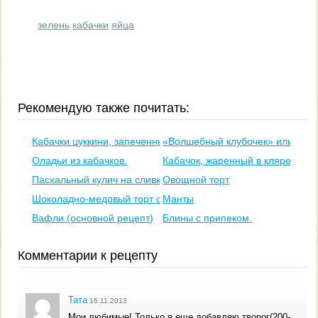
зелень
кабачки
яйца
Рекомендую также почитать:
Кабачки цуккини, запеченные с овощами в молочно-сырном
«Волшебный клубочек» или слой
Оладьи из кабачков.
Кабачок, жаренный в кляре
Пасхальный кулич на сливках
Овощной торт
Шоколадно-медовый торт со сметанно-ореховым кремом
Манты
Вафли (основной рецепт)
Блины с припеком.
Комментарии к рецепту
Тата
16.11.2013
Мои любимые! Только я еще добавляю творог(200-