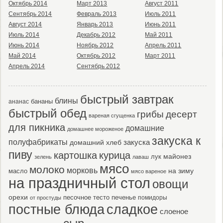
Октябрь 2014
Март 2013
Август 2011
Сентябрь 2014
Февраль 2013
Июль 2011
Август 2014
Январь 2013
Июнь 2011
Июль 2014
Декабрь 2012
Май 2011
Июнь 2014
Ноябрь 2012
Апрель 2011
Май 2014
Октябрь 2012
Март 2011
Апрель 2014
Сентябрь 2012
быстрый завтрак
блины
бананы
ананас
быстрый обед
десерт
грибы
вареная сгущенка
для пикника
домашние
домашнее мороженое
закуска к
полуфабрикаты
закуска
домашний хлеб
пиву
картошка
курица
майонез
лук
зелень
лаваш
мясо
молоко
морковь
масло
на зиму
мясо вареное
на праздничный стол
овощи
орехи
песочное тесто
печенье
помидоры
от простуды
постные блюда
сладкое
слоеное