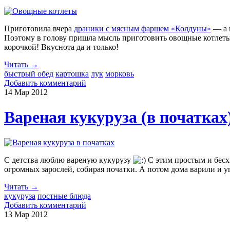
Приготовила вчера
драники с мясным фаршем «Колдуны»
— а и
Поэтому в голову пришла мысль приготовить овощные котлеты 
корочкой! Вкуснота да и только!
Читать →
быстрый обед
картошка
лук
морковь
Добавить комментарий
14 Мар
2012
Вареная кукуруза (в початках
С детства люблю вареную кукурузу
С этим простым и бесх
огромных зарослей, собирая початки. А потом дома варили и 
Читать →
кукуруза
постные блюда
Добавить комментарий
13 Мар
2012