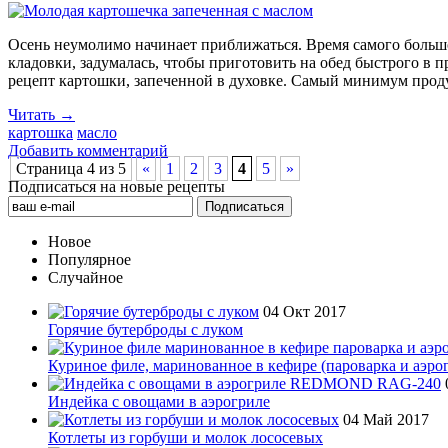
Осень неумолимо начинает приближаться. Время самого большо
кладовки, задумалась, чтобы приготовить на обед быстрого в 
рецепт картошки, запеченной в духовке. Самый минимум продук
Читать →
картошка
масло
Добавить комментарий
Страница 4 из 5
«
1
2
3
4
5
»
Подписаться на новые рецепты
Новое
Популярное
Случайное
04 Окт 2017
Горячие бутерброды с луком
Куриное филе, маринованное в кефире (пароварка и аэро
Индейка с овощами в аэрогриле
04 Май 2017
Котлеты из горбуши и молок лососевых