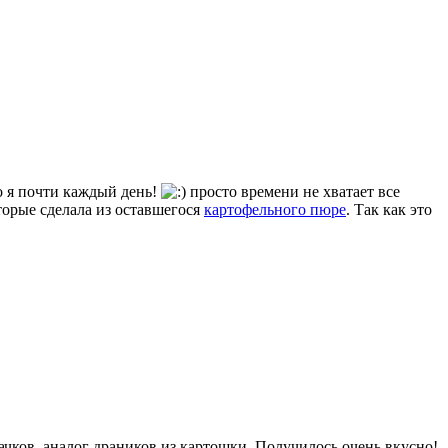
о я почти каждый день!
просто времени не хватает все
торые сделала из оставшегося
картофельного пюре
. Так как это
бачков, аналог драников из картошки. Получилось очень вкусно!