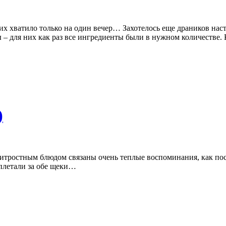
х хватило только на один вечер… Захотелось еще драников наст
– для них как раз все ингредиенты были в нужном количестве.
)
итростным блюдом связаны очень теплые воспоминания, как посл
уплетали за обе щеки…