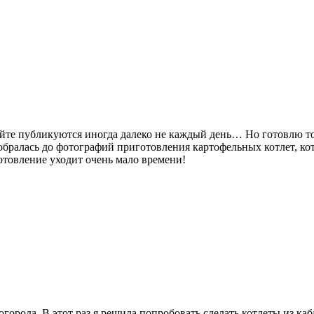
айте публикуются иногда далеко не каждый день… Но готовлю т
добралась до фотографий приготовления картофельных котлет, ко
отовление уходит очень мало времени!
огорода. В этот раз я решила попробовать сделать котлеты из ка