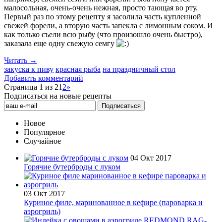
малосольная, очень-очень нежная, просто тающая во рту.
Первый раз по этому рецепту я засолила часть купленной
свежей форели, а вторую часть запекла с лимонным соком. И
как только съели всю рыбу (что произошло очень быстро),
заказала еще одну свежую семгу
Читать →
закуска к пиву
красная рыба
на праздничный стол
Добавить комментарий
Страница 1 из 2
1
2
»
Подписаться на новые рецепты
Новое
Популярное
Случайное
04 Окт 2017
Горячие бутерброды с луком
03 Окт 2017
Куриное филе, маринованное в кефире (пароварка и
аэрогриль)