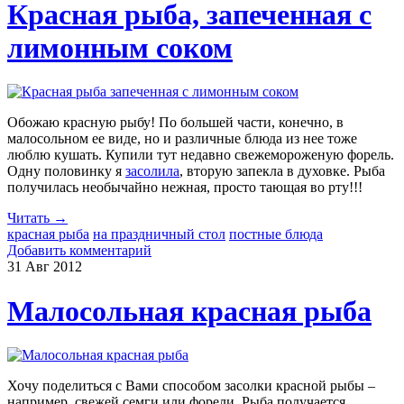
Красная рыба, запеченная с
лимонным соком
Обожаю красную рыбу! По большей части, конечно, в
малосольном ее виде, но и различные блюда из нее тоже
люблю кушать. Купили тут недавно свежемороженую форель.
Одну половинку я
засолила
, вторую запекла в духовке. Рыба
получилась необычайно нежная, просто тающая во рту!!!
Читать →
красная рыба
на праздничный стол
постные блюда
Добавить комментарий
31 Авг
2012
Малосольная красная рыба
Хочу поделиться с Вами способом засолки красной рыбы –
например, свежей семги или форели. Рыба получается