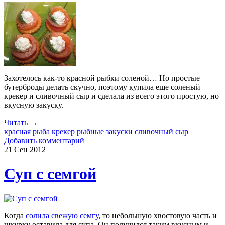
Захотелось как-то красной рыбки соленой… Но простые
бутерброды делать скучно, поэтому купила еще соленый
крекер и сливочный сыр и сделала из всего этого простую, но
вкусную закуску.
Читать →
красная рыба
крекер
рыбные закуски
сливочный сыр
Добавить комментарий
21 Сен
2012
Суп с семгой
Когда
солила свежую семгу
, то небольшую хвостовую часть и
шкурку оставила для супа. Он получился таким вкусным и