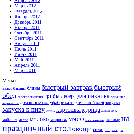
Апрель 2012
Март 2012
Февраль 2012
Январь 2012
Декабрь 2011
Ноябрь 2011
Октябрь 2011
Сентябрь 2011
Август 2011
Июль 2011
Июнь 2011
Май 2011
Апрель 2011
Март 2011
Метки
быстрый завтрак
быстрый
блины
бананы
ананас
обед
для пикника
грибы
десерт
вареная сгущенка
домашнее
домашние полуфабрикаты
закуска
домашний хлеб
мороженое
закуска к пиву
картошка
курица
лук
зелень
лаваш
на
мясо
молоко
морковь
майонез
масло
на зиму
мясо вареное
праздничный стол
овощи
орехи
от простуды