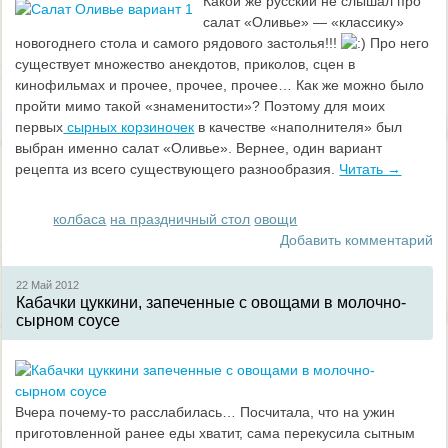
Какой же русский не слышал про
салат «Оливье» — «классику»
новогоднего стола и самого рядового застолья!!!
Про него
существует множество анекдотов, приколов, сцен в
кинофильмах и прочее, прочее, прочее… Как же можно было
пройти мимо такой «знаменитости»? Поэтому для моих
первых
сырных корзиночек
в качестве «наполнителя» был
выбран именно салат «Оливье». Вернее, один вариант
рецепта из всего существующего разнообразия.
Читать →
колбаса
на праздничный стол
овощи
Добавить комментарий
22 Май
2012
Кабачки цуккини, запеченные с овощами в молочно-
сырном соусе
Вчера почему-то расслабилась… Посчитала, что на ужин
приготовленной ранее еды хватит, сама перекусила сытным