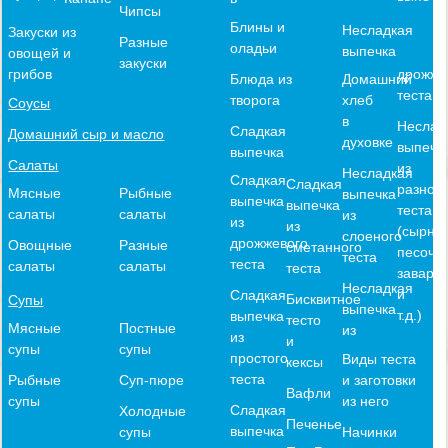
Чипсы
Блины и
Несладкая
Закуски из
Разные
оладьи
выпечка
овощей и
закуски
дрожже
грибов
Блюда из
Домашний
теста
творога
хлеб
Соусы
в
Неслад
Сладкая
Домашний сыр и масло
духовке
выпечк
выпечка
Салаты
из
Несладкая
Сладкая
Сладкая
разного
Мясные
Рыбные
выпечка
выпечка
выпечка
теста
салаты
салаты
из
из
из
(сырное
слоеного
дрожжевого
Овощные
Разные
сметанного
песочн
теста
теста
салаты
салаты
теста
заварн
Несладкая
и
Сладкая
Бисквитное
Супы
выпечка
т.д.)
выпечка
тесто
Мясные
Постные
из
из
и
супы
супы
простого
Виды теста
кексы
теста
и заготовки
Рыбные
Суп-пюре
Вафли
из него
супы
Сладкая
Холодные
Печенье
выпечка
Начинки
супы