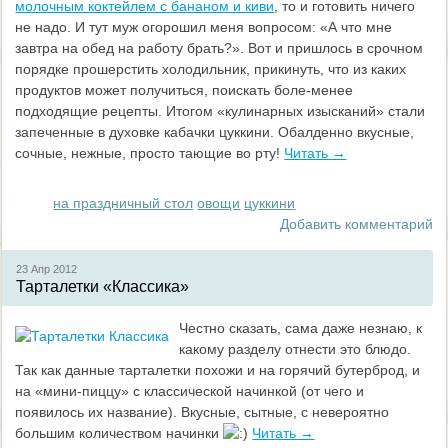
молочным коктейлем с бананом и киви
, то и готовить ничего
не надо. И тут муж огорошил меня вопросом: «А что мне
завтра на обед на работу брать?». Вот и пришлось в срочном
порядке прошерстить холодильник, прикинуть, что из каких
продуктов может получиться, поискать боле-менее
подходящие рецепты. Итогом «кулинарных изысканий» стали
запеченные в духовке кабачки цуккини. Обалденно вкусные,
сочные, нежные, просто тающие во рту!
Читать →
на праздничный стол
овощи
цуккини
Добавить комментарий
23 Апр
2012
Тарталетки «Классика»
Честно сказать, сама даже незнаю, к
какому разделу отнести это блюдо.
Так как данные тарталетки похожи и на горячий бутерброд, и
на «мини-пиццу» с классической начинкой (от чего и
появилось их название). Вкусные, сытные, с невероятно
большим количеством начинки
Читать →