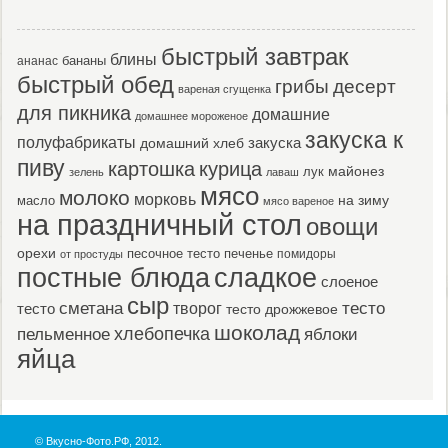
быстрый завтрак
блины
бананы
ананас
быстрый обед
десерт
грибы
вареная сгущенка
для пикника
домашние
домашнее мороженое
закуска к
полуфабрикаты
закуска
домашний хлеб
пиву
картошка
курица
майонез
лук
зелень
лаваш
мясо
молоко
морковь
масло
на зиму
мясо вареное
на праздничный стол
овощи
орехи
песочное тесто
печенье
помидоры
от простуды
постные блюда
сладкое
слоеное
сыр
тесто
сметана
тесто
творог
тесто дрожжевое
шоколад
пельменное
хлебопечка
яблоки
яйца
© Вкусно-Фото.РФ, 2012.