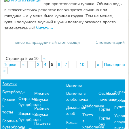
при приготовлении гуляша. Обычно ведь
в «классических» рецептах используется свинина или
говядина – а у меня была куриная грудка. Тем не менее,
гуляш получился вкусный и ужин поэтому оказался просто
замечательный!
Читать →
мясо
на праздничный стол
овощи
1 комментарий
Страница 5 из 10
«
Первая
«
...
3
4
5
6
7
...
10
...
»
Последняя
»
Закуски
Выпечка
выпечк
Бутерброды
Выпечка в
Овсяное
Разное
Мясные
Открытые
хлебопечке
печенье
печенье
закуски
Гренки
Сладки
бутерброды
хлебопечке
и
рулеты
Домашний
Рыбные
Торты
тосты
хлеб
Закрытые
закуски
Тесто
Украше
Торты
бутерброды
в
Горячие
сладко
Кексы
Паштеты
без
хлебопечке
бутерброды
выпечк
в
Канапе