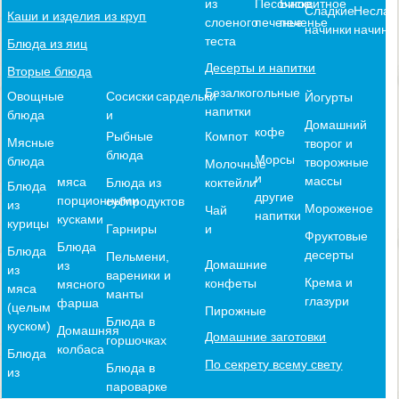
из
Песочное
Бисквитное
Сладкие
Неслад
Каши и изделия из круп
слоеного
печенье
печенье
начинки
начинк
теста
Блюда из яиц
Десерты и напитки
Вторые блюда
Безалкогольные
Овощные
Сосиски
сардельки
Йогурты
напитки
блюда
и
Домашний
кофе
Компот
Рыбные
Мясные
творог и
блюда
Морсы
блюда
творожные
Молочные
и
массы
мяса
коктейли
Блюда из
Блюда
другие
порционными
субпродуктов
из
Мороженое
Чай
напитки
кусками
курицы
и
Гарниры
Фруктовые
Блюда
Блюда
десерты
Пельмени,
Домашние
из
из
вареники и
Крема и
конфеты
мясного
мяса
манты
глазури
фарша
(целым
Пирожные
Блюда в
куском)
Домашняя
Домашние заготовки
горшочках
колбаса
Блюда
По секрету всему свету
Блюда в
из
пароварке