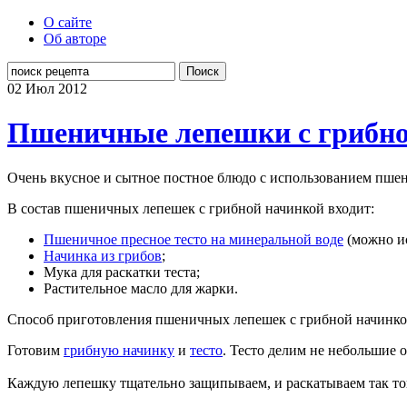
О сайте
Об авторе
Поиск
02 Июл
2012
Пшеничные лепешки с грибно
Очень вкусное и сытное постное блюдо с использованием пшени
В состав пшеничных лепешек с грибной начинкой входит:
Пшеничное пресное тесто на минеральной воде
(можно ис
Начинка из грибов
;
Мука для раскатки теста;
Растительное масло для жарки.
Способ приготовления пшеничных лепешек с грибной начинко
Готовим
грибную начинку
и
тесто
. Тесто делим не небольшие 
Каждую лепешку тщательно защипываем, и раскатываем так тонк