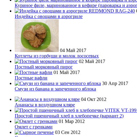
Куриное филе, маринованное в кефире (пароварка и аэро
Индейка с овощами в аэрогриле
04 Май 2017
Котлеты из горбуши и молок лососевых
02 Май 2017
Постный морковный пирог
01 Май 2017
Постные вафли
30 Апр 2017
Смузи из банана и запеченного яблока
04 Окт 2012
Ананасы в воздушном кляре
Простой пшеничный хлеб в хлебопечке (вариант 2)
01 Мар 2012
Омлет с гренками
03 Сен 2012