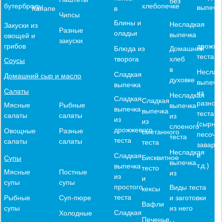
без
хлебопечке
бутерброды
выпечк
в
Канапе
Чипсы
Блины и
Несладкая
Закуски из
Разные
оладьи
выпечка
овощей и
закуски
дрожже
грибов
Блюда из
Домашний
теста
творога
хлеб
Соусы
в
Неслад
Сладкая
Домашний сыр и масло
духовке
выпечк
выпечка
Салаты
из
Несладкая
Сладкая
Сладкая
разного
Мясные
Рыбные
выпечка
выпечка
выпечка
теста
салаты
салаты
из
из
из
(сырное
слоеного
дрожжевого
Овощные
Разные
сметанного
песочн
теста
теста
салаты
салаты
теста
заварн
Несладкая
и
Сладкая
Бисквитное
Супы
выпечка
т.д.)
выпечка
тесто
Мясные
Постные
из
из
и
супы
супы
простого
Виды теста
кексы
теста
и заготовки
Рыбные
Суп-пюре
Вафли
из него
супы
Сладкая
Холодные
Печенье