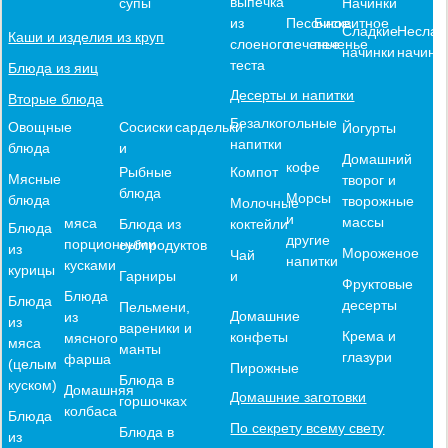
выпечка
Начинки
супы
из
Песочное
Бисквитное
Сладкие
Неслад
Каши и изделия из круп
слоеного
печенье
печенье
начинки
начинк
теста
Блюда из яиц
Десерты и напитки
Вторые блюда
Безалкогольные
Овощные
Сосиски
сардельки
Йогурты
напитки
блюда
и
Домашний
кофе
Компот
Рыбные
Мясные
творог и
блюда
Морсы
блюда
творожные
Молочные
и
массы
мяса
коктейли
Блюда из
Блюда
другие
порционными
субпродуктов
из
Мороженое
Чай
напитки
кусками
курицы
и
Гарниры
Фруктовые
Блюда
Блюда
десерты
Пельмени,
Домашние
из
из
вареники и
Крема и
конфеты
мясного
мяса
манты
глазури
фарша
(целым
Пирожные
Блюда в
куском)
Домашняя
Домашние заготовки
горшочках
колбаса
Блюда
По секрету всему свету
Блюда в
из