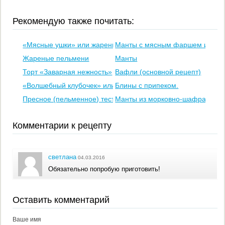
Рекомендую также почитать:
«Мясные ушки» или жареные рулетики из теста с мясом
Манты с мясным фаршем и тыкв
Жареные пельмени
Манты
Торт «Заварная нежность»
Вафли (основной рецепт)
«Волшебный клубочек» или слойка с сюрпризом
Блины с припеком.
Пресное (пельменное) тесто на молоке
Манты из морковно-шафранового
Комментарии к рецепту
светлана
04.03.2016
Обязательно попробую приготовить!
Оставить комментарий
Ваше имя