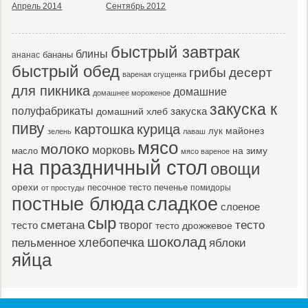
Апрель 2014
Сентябрь 2012
быстрый завтрак
блины
бананы
ананас
быстрый обед
десерт
грибы
вареная сгущенка
для пикника
домашние
домашнее мороженое
закуска к
полуфабрикаты
закуска
домашний хлеб
пиву
картошка
курица
майонез
лук
зелень
лаваш
мясо
молоко
морковь
масло
на зиму
мясо вареное
на праздничный стол
овощи
орехи
песочное тесто
печенье
помидоры
от простуды
постные блюда
сладкое
слоеное
сыр
тесто
сметана
тесто
творог
тесто дрожжевое
шоколад
пельменное
хлебопечка
яблоки
яйца