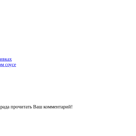
ливках
м соусе
ь рада прочитать Ваш комментарий!