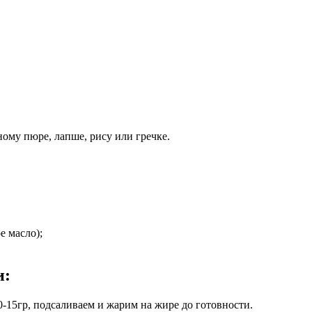
ому пюре, лапше, рису или гречке.
е масло);
и:
-15гр, подсаливаем и жарим на жире до готовности.