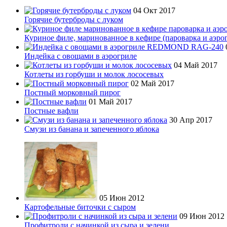
04 Окт 2017
Горячие бутерброды с луком
Куриное филе, маринованное в кефире (пароварка и аэро
Индейка с овощами в аэрогриле
04 Май 2017
Котлеты из горбуши и молок лососевых
02 Май 2017
Постный морковный пирог
01 Май 2017
Постные вафли
30 Апр 2017
Смузи из банана и запеченного яблока
05 Июн 2012
Картофельные биточки с сыром
09 Июн 2012
Профитроли с начинкой из сыра и зелени