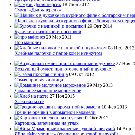
18 Июл 2012
Смузи «Дыня-персик»
Шашлык в духовке из куриного филе с болгарским перце
29 Окт 2014
Булочки с начинкой и посыпкой
29 Мар 2011
Про майонез
08 Июл 2012
Хлебные палочки с паприкой и кунжутом
27 Ноя 2
Воздушный омлет, приготовленный в духовке
09 Окт 2012
Самая простая яичница
29 Мар 2013
Домашнее молочное мороженое
27 Ноя 2015
Хлеб на пахте
10 Фев 2013
Грецкие орешки в ароматной карамели
01 Окт 2012
Картошка, запеченная на углях
14 Апр 2
Яйца «Мраморные» (крашеные луковой шелухой)