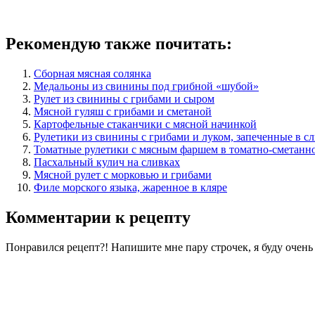
Рекомендую также почитать:
Сборная мясная солянка
Медальоны из свинины под грибной «шубой»
Рулет из свинины с грибами и сыром
Мясной гуляш с грибами и сметаной
Картофельные стаканчики с мясной начинкой
Рулетики из свинины с грибами и луком, запеченные в с
Томатные рулетики с мясным фаршем в томатно-сметанно
Пасхальный кулич на сливках
Мясной рулет с морковью и грибами
Филе морского языка, жаренное в кляре
Комментарии к рецепту
Понравился рецепт?! Напишите мне пару строчек, я буду очен