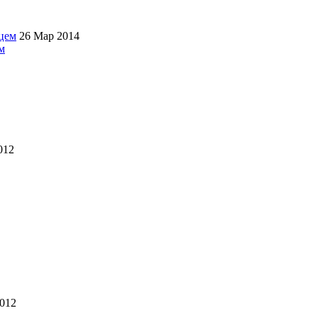
26 Мар 2014
м
012
012