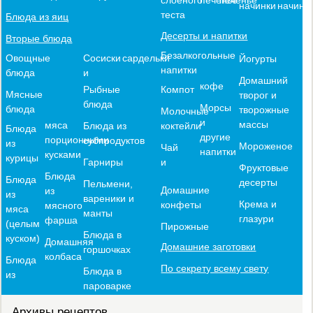
начинки
начинк
теста
Блюда из яиц
Десерты и напитки
Вторые блюда
Безалкогольные
Овощные
Сосиски
сардельки
Йогурты
напитки
блюда
и
Домашний
кофе
Компот
Рыбные
Мясные
творог и
блюда
Морсы
блюда
творожные
Молочные
и
массы
мяса
коктейли
Блюда из
Блюда
другие
порционными
субпродуктов
из
Мороженое
Чай
напитки
кусками
курицы
и
Гарниры
Фруктовые
Блюда
Блюда
десерты
Пельмени,
Домашние
из
из
вареники и
Крема и
конфеты
мясного
мяса
манты
глазури
фарша
(целым
Пирожные
Блюда в
куском)
Домашняя
Домашние заготовки
горшочках
колбаса
Блюда
По секрету всему свету
Блюда в
из
пароварке
Архивы рецептов