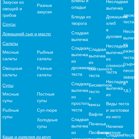
Блины и
Несладкая
Закуски из
Разные
оладьи
выпечка
овощей и
закуски
дрожже
грибов
Блюда из
Домашний
теста
творога
хлеб
Соусы
в
Неслад
Сладкая
Домашний сыр и масло
духовке
выпечк
выпечка
Салаты
из
Несладкая
Сладкая
Сладкая
разного
Мясные
Рыбные
выпечка
выпечка
выпечка
теста
салаты
салаты
из
из
из
(сырное
слоеного
дрожжевого
Овощные
Разные
сметанного
песочн
теста
теста
салаты
салаты
теста
заварн
Несладкая
и
Сладкая
Бисквитное
Супы
выпечка
т.д.)
выпечка
тесто
Мясные
Постные
из
из
и
супы
супы
простого
Виды теста
кексы
теста
и заготовки
Рыбные
Суп-пюре
Вафли
из него
супы
Сладкая
Холодные
Печенье
выпечка
Начинки
супы
из
Песочное
Бисквитное
Сладкие
Неслад
Каши и изделия из круп
слоеного
печенье
печенье