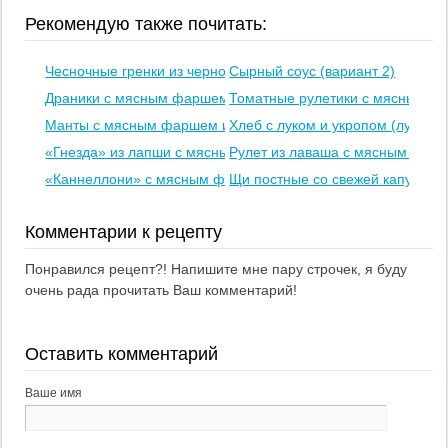
Рекомендую также почитать:
Чесночные гренки из черного хлеба к пиву
Сырный соус (вариант 2)
Драники с мясным фаршем, или «Колдуны»
Томатные рулетики с мясным ф
Манты с мясным фаршем и тыквой
Хлеб с луком и укропом (луковы
«Гнезда» из лапши с мясным фаршем
Рулет из лаваша с мясным фар
«Каннеллони» с мясным фаршем, запеченные в сливках
Щи постные со свежей капустой
Комментарии к рецепту
Понравился рецепт?! Напишите мне пару строчек, я буду
очень рада прочитать Ваш комментарий!
Оставить комментарий
Ваше имя