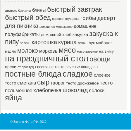
быстрый завтрак
блины
бананы
ананас
быстрый обед
десерт
грибы
вареная сгущенка
для пикника
домашние
домашнее мороженое
закуска к
полуфабрикаты
закуска
домашний хлеб
пиву
картошка
курица
майонез
лук
зелень
лаваш
мясо
молоко
морковь
масло
на зиму
мясо вареное
на праздничный стол
овощи
орехи
песочное тесто
печенье
помидоры
от простуды
постные блюда
сладкое
слоеное
сыр
тесто
сметана
тесто
творог
тесто дрожжевое
шоколад
пельменное
хлебопечка
яблоки
яйца
© Вкусно-Фото.РФ, 2012.