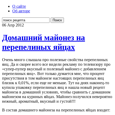
О сайте
Об авторе
Поиск
06 Апр
2012
Домашний майонез на
перепелиных яйцах
Очень много слышала про полезные свойства перепелиных
яиц. Да и скорее всего все видели рекламу по телевизору про
«супер-пупер вкусный и полезный майонез с добавлением
перепелиных яиц». Вот только думается мне, что процент
присутствия в том майонезе настоящих перепелиных яиц
близок к 0,01%, если еще не меньше. Тут на днях наконец-то
купила упаковку перепелиных яиц и нашла новый рецепт
майонеза в домашний условиях, чтобы сравнить с домашним
майонезом на куриных яйцах. Майонез получился невероятно
нежный, ароматный, вкусный и густой!!!
В состав домашнего майонеза на перепелиных яйцах входит: