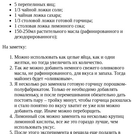
5 перепелиных яиц;
1/3 чайной ложки соли;
1 чайная ложка сахара;
1/3 столовой ложки готовой горчицы;
1 столовая ложка лимонного сока;
150-250мл растительного масла (рафинированного и
дезодорированного);
На заметку:
Можно использовать как целые яйца, как и одни
желтки, но тогда увеличить их количество.
Так же можно добавить немного свежего оливкового
масла, не рафинированного, для вкуса и запаха. Тогда
майонез будет «оливковым».
Я несколько раз заменяла готовую горчицу порошком-
полуфабрикатом. Только ее необходимо добавлять
помаленьку, и после перемешивания обязательно дать
постоять пару – тройку минут, чтобы горчица разошлась
и стало понятно по вкусу хватит ее уже или можно
добавить еще. Иначе можно переборщить.
Лимонный сок можно заменить на несколько крупиц
лимонной кислоты, все же это гораздо лучше, чем
использовать уксус.
После этого эксперимента я решила еще полазить в