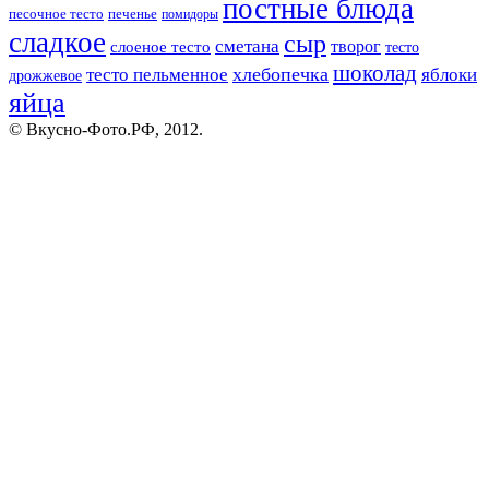
постные блюда
песочное тесто
печенье
помидоры
сладкое
сыр
сметана
слоеное тесто
творог
тесто
шоколад
тесто пельменное
хлебопечка
яблоки
дрожжевое
яйца
© Вкусно-Фото.РФ, 2012.