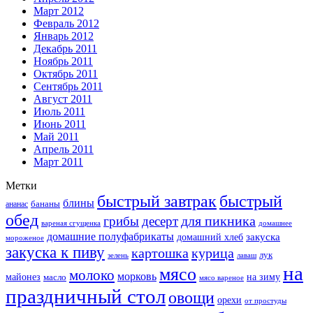
Март 2012
Февраль 2012
Январь 2012
Декабрь 2011
Ноябрь 2011
Октябрь 2011
Сентябрь 2011
Август 2011
Июль 2011
Июнь 2011
Май 2011
Апрель 2011
Март 2011
Метки
быстрый завтрак
быстрый
блины
бананы
ананас
обед
для пикника
грибы
десерт
вареная сгущенка
домашнее
домашние полуфабрикаты
закуска
домашний хлеб
мороженое
закуска к пиву
картошка
курица
лук
зелень
лаваш
на
мясо
молоко
морковь
майонез
масло
на зиму
мясо вареное
праздничный стол
овощи
орехи
от простуды