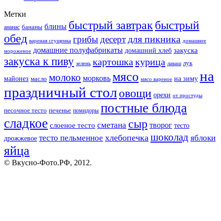
Метки
быстрый завтрак
быстрый
блины
бананы
ананас
обед
для пикника
грибы
десерт
вареная сгущенка
домашнее
домашние полуфабрикаты
закуска
домашний хлеб
мороженое
закуска к пиву
картошка
курица
лук
зелень
лаваш
на
мясо
молоко
морковь
майонез
масло
на зиму
мясо вареное
праздничный стол
овощи
орехи
от простуды
постные блюда
песочное тесто
печенье
помидоры
сладкое
сыр
сметана
слоеное тесто
творог
тесто
шоколад
тесто пельменное
хлебопечка
яблоки
дрожжевое
яйца
© Вкусно-Фото.РФ, 2012.