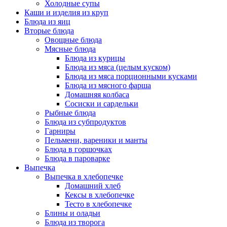
Холодные супы
Каши и изделия из круп
Блюда из яиц
Вторые блюда
Овощные блюда
Мясные блюда
Блюда из курицы
Блюда из мяса (целым куском)
Блюда из мяса порционными кусками
Блюда из мясного фарша
Домашняя колбаса
Сосиски и сардельки
Рыбные блюда
Блюда из субпродуктов
Гарниры
Пельмени, вареники и манты
Блюда в горшочках
Блюда в пароварке
Выпечка
Выпечка в хлебопечке
Домашний хлеб
Кексы в хлебопечке
Тесто в хлебопечке
Блины и оладьи
Блюда из творога