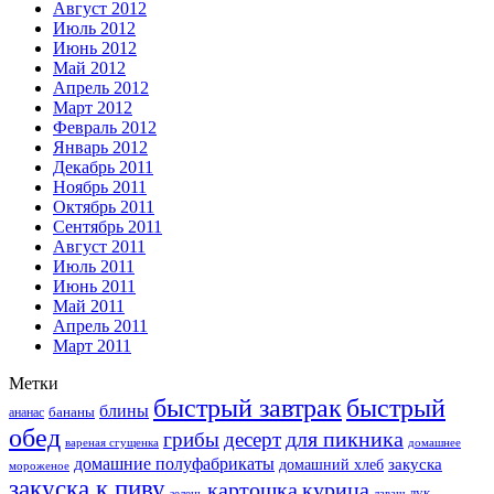
Август 2012
Июль 2012
Июнь 2012
Май 2012
Апрель 2012
Март 2012
Февраль 2012
Январь 2012
Декабрь 2011
Ноябрь 2011
Октябрь 2011
Сентябрь 2011
Август 2011
Июль 2011
Июнь 2011
Май 2011
Апрель 2011
Март 2011
Метки
быстрый завтрак
быстрый
блины
бананы
ананас
обед
для пикника
грибы
десерт
вареная сгущенка
домашнее
домашние полуфабрикаты
закуска
домашний хлеб
мороженое
закуска к пиву
картошка
курица
лук
зелень
лаваш