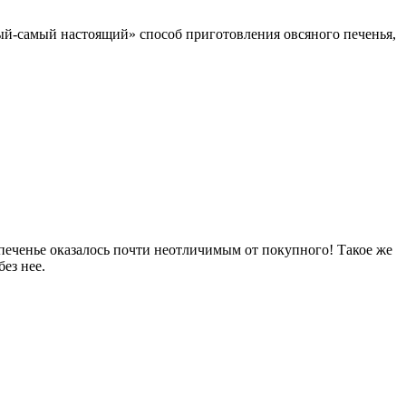
ый-самый настоящий» способ приготовления овсяного печенья,
печенье оказалось почти неотличимым от покупного! Такое же
ез нее.