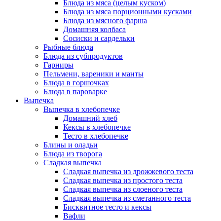
Блюда из мяса (целым куском)
Блюда из мяса порционными кусками
Блюда из мясного фарша
Домашняя колбаса
Сосиски и сардельки
Рыбные блюда
Блюда из субпродуктов
Гарниры
Пельмени, вареники и манты
Блюда в горшочках
Блюда в пароварке
Выпечка
Выпечка в хлебопечке
Домашний хлеб
Кексы в хлебопечке
Тесто в хлебопечке
Блины и оладьи
Блюда из творога
Сладкая выпечка
Сладкая выпечка из дрожжевого теста
Сладкая выпечка из простого теста
Сладкая выпечка из слоеного теста
Сладкая выпечка из сметанного теста
Бисквитное тесто и кексы
Вафли