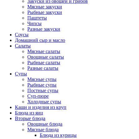
Закуски из овощей и грибов
Мясные закуски
Рыбные закуски
Паштеты
Чипсы
Разные закуски
Соусы
Домашний сыр и масло
Салаты
Мясные салаты
Овощные салаты
Рыбные салаты
Разные салаты
Супы
Мясные супы
Рыбные супы
Постные супы
Суп-пюре
Холодные супы
Каши и изделия из круп
Блюда из яиц
Вторые блюда
Овощные блюда
Мясные блюда
Блюда из курицы