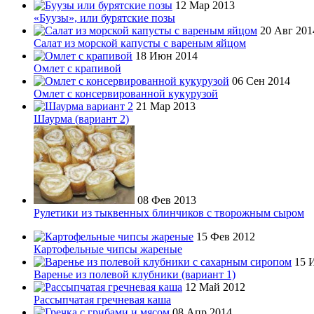
12 Мар 2013
«Буузы», или бурятские позы
20 Авг 201
Салат из морской капусты с вареным яйцом
18 Июн 2014
Омлет с крапивой
06 Сен 2014
Омлет с консервированной кукурузой
21 Мар 2013
Шаурма (вариант 2)
08 Фев 2013
Рулетики из тыквенных блинчиков с творожным сыром
15 Фев 2012
Картофельные чипсы жареные
15 
Варенье из полевой клубники (вариант 1)
12 Май 2012
Рассыпчатая гречневая каша
08 Апр 2014