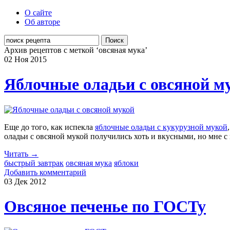
О сайте
Об авторе
Поиск
Архив рецептов с меткой ‘овсяная мука’
02 Ноя
2015
Яблочные оладьи с овсяной м
Еще до того, как испекла
яблочные оладьи с кукурузной мукой
оладьи с овсяной мукой получились хоть и вкусными, но мне с
Читать →
быстрый завтрак
овсяная мука
яблоки
Добавить комментарий
03 Дек
2012
Овсяное печенье по ГОСТу