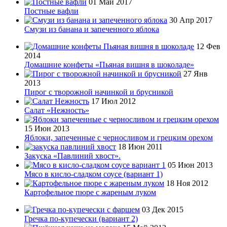
01 Май 2017
Постные вафли
30 Апр 2017
Смузи из банана и запеченного яблока
12 Фев
2014
Домашние конфеты «Пьяная вишня в шоколаде»
27 Янв
2013
Пирог с творожной начинкой и брусникой
17 Июл 2012
Салат «Нежность»
15 Июн 2013
Яблоки, запеченные с черносливом и грецким орехом
18 Июн 2011
Закуска «Павлиний хвост».
05 Июн 2013
Мясо в кисло-сладком соусе (вариант 1)
18 Ноя 2012
Картофельное пюре с жареным луком
03 Дек 2015
Гречка по-купечески (вариант 2)