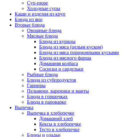
Суп-пюре
Холодные супы
Каши и изделия из круп
Блюда из яиц
Вторые блюда
Овощные блюда
Мясные блюда
Блюда из курицы
Блюда из мяса (целым куском)
Блюда из мяса порционными кусками
Блюда из мясного фарша
Домашняя колбаса
Сосиски и сардельки
Рыбные блюда
Блюда из субпродуктов
Гарниры
Пельмени, вареники и манты
Блюда в горшочках
Блюда в пароварке
Выпечка
Выпечка в хлебопечке
Домашний хлеб
Кексы в хлебопечке
Тесто в хлебопечке
Блины и оладьи