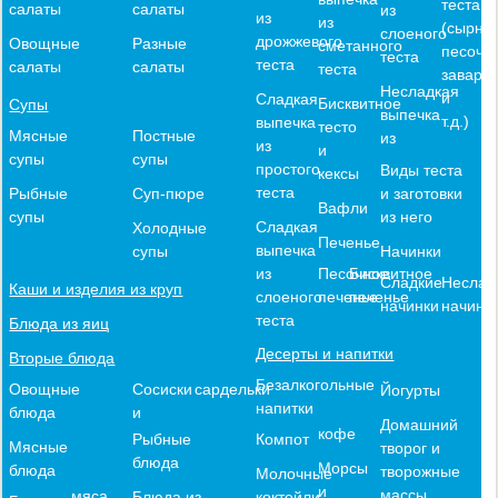
теста
салаты
салаты
из
из
из
(сырное
слоеного
дрожжевого
Овощные
Разные
сметанного
песочн
теста
теста
салаты
салаты
теста
заварн
Несладкая
и
Сладкая
Бисквитное
Супы
выпечка
т.д.)
выпечка
тесто
Мясные
Постные
из
из
и
супы
супы
простого
Виды теста
кексы
теста
и заготовки
Рыбные
Суп-пюре
Вафли
из него
супы
Сладкая
Холодные
Печенье
выпечка
Начинки
супы
из
Песочное
Бисквитное
Сладкие
Неслад
Каши и изделия из круп
слоеного
печенье
печенье
начинки
начинк
теста
Блюда из яиц
Десерты и напитки
Вторые блюда
Безалкогольные
Овощные
Сосиски
сардельки
Йогурты
напитки
блюда
и
Домашний
кофе
Компот
Рыбные
Мясные
творог и
блюда
Морсы
блюда
творожные
Молочные
и
массы
мяса
коктейли
Блюда из