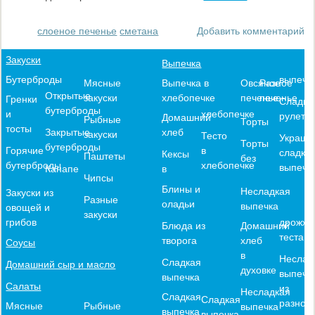
слоеное печенье
сметана
Добавить комментарий
Закуски
Выпечка
выпечк
Бутерброды
Выпечка в
Овсяное
Разное
Мясные
Открытые
хлебопечке
печенье
печенье
закуски
Гренки
Сладки
бутерброды
хлебопечке
и
рулеты
Домашний
Рыбные
Торты
тосты
хлеб
Закрытые
закуски
Тесто
Украше
Торты
бутерброды
в
Горячие
сладко
Кексы
Паштеты
без
хлебопечке
бутерброды
выпечк
в
Канапе
Чипсы
Блины и
Несладкая
Закуски из
Разные
оладьи
выпечка
овощей и
закуски
дрожже
грибов
Блюда из
Домашний
теста
творога
хлеб
Соусы
в
Неслад
Сладкая
Домашний сыр и масло
духовке
выпечк
выпечка
Салаты
из
Несладкая
Сладкая
Сладкая
разного
Мясные
Рыбные
выпечка
выпечка
выпечка