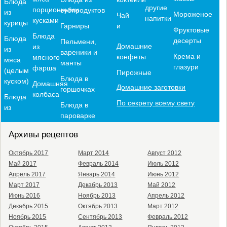
Блюда
другие
порционными
субпродуктов
из
Мороженое
Чай
напитки
кусками
курицы
и
Гарниры
Фруктовые
Блюда
Блюда
десерты
Пельмени,
Домашние
из
из
вареники и
Крема и
конфеты
мясного
мяса
манты
глазури
фарша
(целым
Пирожные
Блюда в
куском)
Домашняя
Домашние заготовки
горшочках
колбаса
Блюда
По секрету всему свету
Блюда в
из
пароварке
Архивы рецептов
Октябрь 2017
Март 2014
Август 2012
Май 2017
Февраль 2014
Июль 2012
Апрель 2017
Январь 2014
Июнь 2012
Март 2017
Декабрь 2013
Май 2012
Июнь 2016
Ноябрь 2013
Апрель 2012
Декабрь 2015
Октябрь 2013
Март 2012
Ноябрь 2015
Сентябрь 2013
Февраль 2012