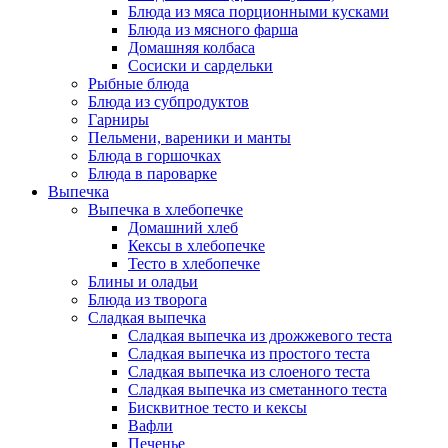
Блюда из мяса порционными кусками
Блюда из мясного фарша
Домашняя колбаса
Сосиски и сардельки
Рыбные блюда
Блюда из субпродуктов
Гарниры
Пельмени, вареники и манты
Блюда в горшочках
Блюда в пароварке
Выпечка
Выпечка в хлебопечке
Домашний хлеб
Кексы в хлебопечке
Тесто в хлебопечке
Блины и оладьи
Блюда из творога
Сладкая выпечка
Сладкая выпечка из дрожжевого теста
Сладкая выпечка из простого теста
Сладкая выпечка из слоеного теста
Сладкая выпечка из сметанного теста
Бисквитное тесто и кексы
Вафли
Печенье