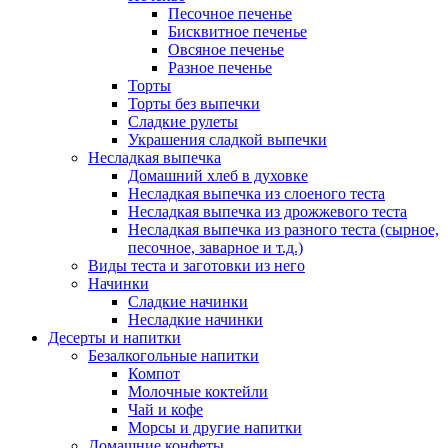
Песочное печенье
Бисквитное печенье
Овсяное печенье
Разное печенье
Торты
Торты без выпечки
Сладкие рулеты
Украшения сладкой выпечки
Несладкая выпечка
Домашний хлеб в духовке
Несладкая выпечка из слоеного теста
Несладкая выпечка из дрожжевого теста
Несладкая выпечка из разного теста (сырное,
песочное, заварное и т.д.)
Виды теста и заготовки из него
Начинки
Сладкие начинки
Несладкие начинки
Десерты и напитки
Безалкогольные напитки
Компот
Молочные коктейли
Чай и кофе
Морсы и другие напитки
Домашние конфеты