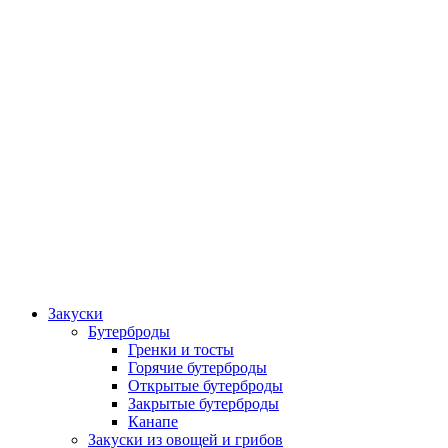
Закуски
Бутерброды
Гренки и тосты
Горячие бутерброды
Открытые бутерброды
Закрытые бутерброды
Канапе
Закуски из овощей и грибов