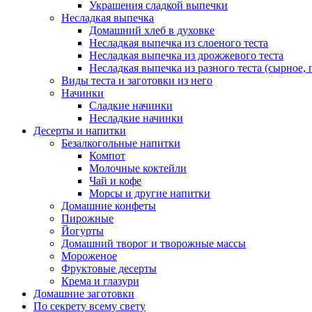
Украшения сладкой выпечки
Несладкая выпечка
Домашний хлеб в духовке
Несладкая выпечка из слоеного теста
Несладкая выпечка из дрожжевого теста
Несладкая выпечка из разного теста (сырное, п
Виды теста и заготовки из него
Начинки
Сладкие начинки
Несладкие начинки
Десерты и напитки
Безалкогольные напитки
Компот
Молочные коктейли
Чай и кофе
Морсы и другие напитки
Домашние конфеты
Пирожные
Йогурты
Домашний творог и творожные массы
Мороженое
Фруктовые десерты
Крема и глазури
Домашние заготовки
По секрету всему свету