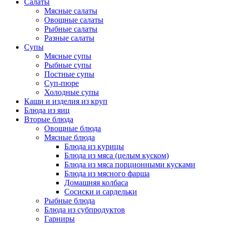
Салаты
Мясные салаты
Овощные салаты
Рыбные салаты
Разные салаты
Супы
Мясные супы
Рыбные супы
Постные супы
Суп-пюре
Холодные супы
Каши и изделия из круп
Блюда из яиц
Вторые блюда
Овощные блюда
Мясные блюда
Блюда из курицы
Блюда из мяса (целым куском)
Блюда из мяса порционными кусками
Блюда из мясного фарша
Домашняя колбаса
Сосиски и сардельки
Рыбные блюда
Блюда из субпродуктов
Гарниры