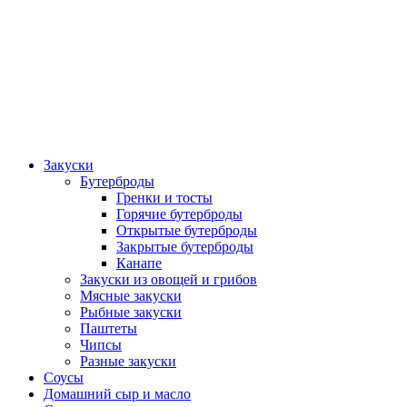
Закуски
Бутерброды
Гренки и тосты
Горячие бутерброды
Открытые бутерброды
Закрытые бутерброды
Канапе
Закуски из овощей и грибов
Мясные закуски
Рыбные закуски
Паштеты
Чипсы
Разные закуски
Соусы
Домашний сыр и масло