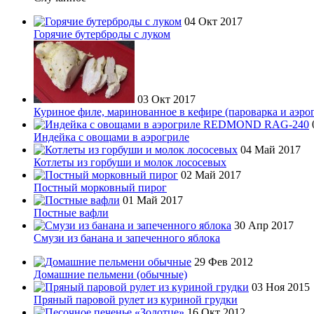
04 Окт 2017
Горячие бутерброды с луком
03 Окт 2017
Куриное филе, маринованное в кефире (пароварка и аэро
Индейка с овощами в аэрогриле
04 Май 2017
Котлеты из горбуши и молок лососевых
02 Май 2017
Постный морковный пирог
01 Май 2017
Постные вафли
30 Апр 2017
Смузи из банана и запеченного яблока
29 Фев 2012
Домашние пельмени (обычные)
03 Ноя 2015
Пряный паровой рулет из куриной грудки
16 Окт 2012