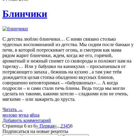
Блинчики
С детства люблю блинчики… С ними связано столько
чудесных воспоминаний из детства. Мы сидим после баньки у
печи, в которой потрескивает огонь, и смотрим как мама
рядом жарит блинчики, ждем, когда же его, горячий,
ароматный и нежный снимет со сковороды и положит нам на
тарелку… Или у бабушки на каникулах – просыпаешься от
потрясающего запаха , бежишь на кухню , а там уже тебя
дожидается целая стопка обалденно вкусных блинов,
совершенно неповторимых – «бабушкиных»… А когда
подросли – и сами стали печь блины. Ведь тогда мы могли
сделать их такими, какими хотели – сладкими или не очень,
мягкими – или зажарить до хруста.
Читать →
молоко
мука
яйца
Добавить комментарий
Страница 6 из 6
« Первая
«
...
2
3
4
5
6
Подписаться на новые рецепты