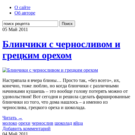
О сайте
Об авторе
Поиск
05 Май
2011
Блинчики с черносливом и
грецким орехом
Настряпала я вчера блины… Просто так, «без всего», их,
конечно, тоже люблю, но когда блинчики с различными
начинками кушаешь – это вообще голову потерять можно от
удовольствия! Вот сегодня и решила сделать фаршированные
блинчики из того, что дома нашлось – а именно из
чернослива, грецкого ореха и шоколада.
Читать →
молоко
орехи
чернослив
шоколад
яйца
Добавить комментарий
04 Май
2011