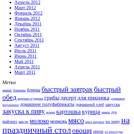
Апрель 2012
Март 2012
Февраль 2012
Январь 2012
Декабрь 2011
Ноябрь 2011
Октябрь 2011
Сентябрь 2011
Август 2011
Июль 2011
Июнь 2011
Май 2011
Апрель 2011
Март 2011
Метки
быстрый завтрак
быстрый
блины
бананы
ананас
обед
для пикника
грибы
десерт
вареная сгущенка
домашнее
домашние полуфабрикаты
закуска
домашний хлеб
мороженое
закуска к пиву
картошка
курица
лук
зелень
лаваш
на
мясо
молоко
морковь
майонез
масло
на зиму
мясо вареное
праздничный стол
овощи
орехи
от простуды